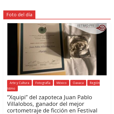
Foto del día
Arte y Cultura
Fotografía
México
Oaxaca
Región
Istmo
“Xquipi” del zapoteca Juan Pablo
Villalobos, ganador del mejor
cortometraje de ficción en Festival