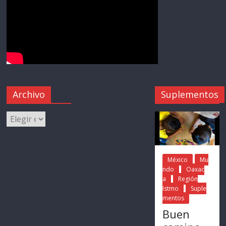
Archivo
Suplementos
México
Mu
ndo
Oaxac
a
Región
Istmo
Suple
mentos
Buen