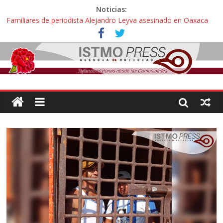
Noticias:
Familiares de periodista Alejandro Leyva asesinado en Oaxaca
protestan y exigen justicia en desfile de delegaciones
Alertan pescadores de Juchitán, Oaxaca de nuevo despojo de su
territorio para construir un parque eólico
Pescadores y comuneros ikoots detienen la extracción ilegal de
material pétreo de gravera Oyamel
Un nuevo derrame de hidrocarburo afecta a Salina Cruz, Oaxaca;
ahora pescadores de Salinas del Marqués denuncian daños de
Pemex
🎧Capítulo 2 : CUIDAR A MI HIJA CON SÍNDROME DE DOWN