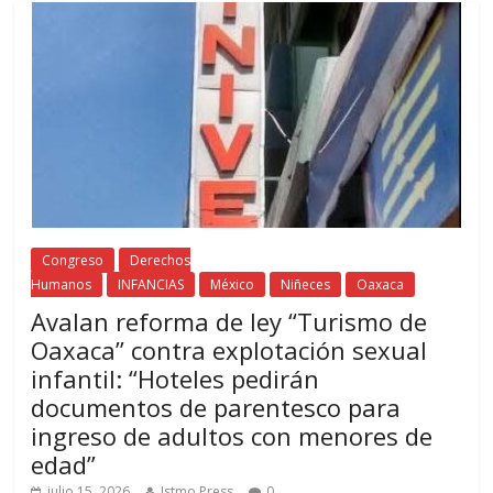
Congreso
Derechos
Humanos
INFANCIAS
México
Niñeces
Oaxaca
Avalan reforma de ley “Turismo de
Oaxaca” contra explotación sexual
infantil: “Hoteles pedirán
documentos de parentesco para
ingreso de adultos con menores de
edad”
julio 15, 2026
Istmo Press
0