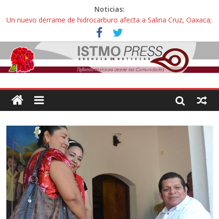
Noticias:
Un nuevo derrame de hidrocarburo afecta a Salina Cruz, Oaxaca;
ahora pescadores de Salinas del Marqués denuncian daños de
Pemex
Ángel, el joven autista expulsado por la Universidad Bienestar de
Ixtepec, Oaxaca vuelve a las aulas tras amparo
Familiares de periodista Alejandro Leyva se reúnen con titular de
la SEGOB y exigen detener a los autores materiales e
intelectuales de su asesinato
Alertan pescadores de Juchitán, Oaxaca de nuevo despojo de su
territorio para construir un parque eólico
Pescadores y comuneros ikoots detienen la extracción ilegal de
material pétreo de gravera Oyamel