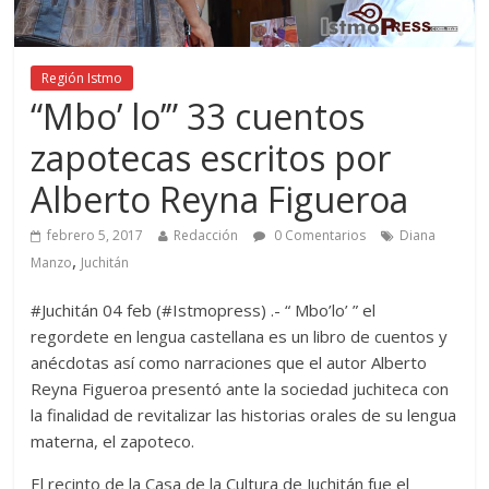
Región Istmo
“Mbo’ lo’” 33 cuentos
zapotecas escritos por
Alberto Reyna Figueroa
febrero 5, 2017
Redacción
0 Comentarios
Diana
,
Manzo
Juchitán
#Juchitán 04 feb (#Istmopress) .- “ Mbo’lo’ ” el
regordete en lengua castellana es un libro de cuentos y
anécdotas así como narraciones que el autor Alberto
Reyna Figueroa presentó ante la sociedad juchiteca con
la finalidad de revitalizar las historias orales de su lengua
materna, el zapoteco.
El recinto de la Casa de la Cultura de Juchitán fue el