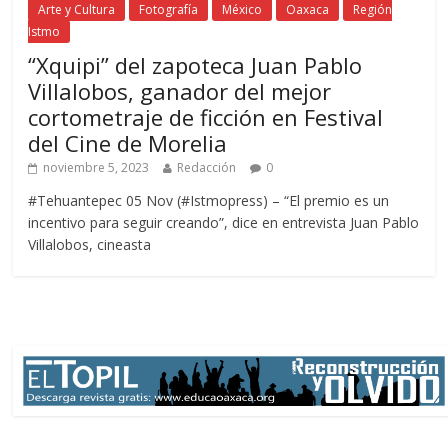
Arte y Cultura
Fotografía
México
Oaxaca
Región
Istmo
“Xquipi” del zapoteca Juan Pablo
Villalobos, ganador del mejor
cortometraje de ficción en Festival
del Cine de Morelia
noviembre 5, 2023
Redacción
0
#Tehuantepec 05 Nov (#Istmopress) – “El premio es un
incentivo para seguir creando”, dice en entrevista Juan Pablo
Villalobos, cineasta