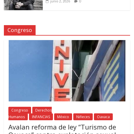
0
junio 2, 2026
Congreso
Congreso
Derechos
Humanos
INFANCIAS
México
Niñeces
Oaxaca
Avalan reforma de ley “Turismo de