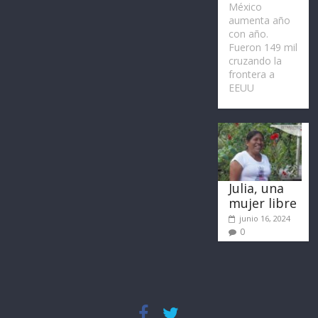
México
aumenta año
con año.
Fueron 149 mil
cruzando la
frontera a
EEUU
Julia, una
mujer libre
junio 16, 2024
0