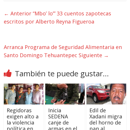
← Anterior
“Mbo’ lo’” 33 cuentos zapotecas
escritos por Alberto Reyna Figueroa
Arranca Programa de Seguridad Alimentaria en
Santo Domingo Tehuantepec
Siguiente →
También te puede gustar...
Regidoras
Inicia
Edil de
exigen alto a
SEDENA
Xadani migra
la violencia
canje de
del horno de
política en
armas en el
pan al