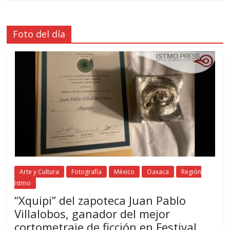
Foto del día
Arte y Cultura
Fotografía
México
Oaxaca
Región
Istmo
“Xquipi” del zapoteca Juan Pablo
Villalobos, ganador del mejor
cortometraje de ficción en Festival