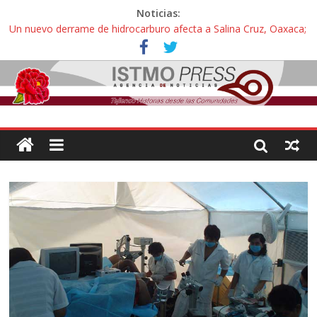
Noticias:
Un nuevo derrame de hidrocarburo afecta a Salina Cruz, Oaxaca;
ahora pescadores de Salinas del Marqués denuncian daños de
Pemex
Ángel, el joven autista expulsado por la Universidad Bienestar de
Ixtepec, Oaxaca vuelve a las aulas tras amparo
Familiares de periodista Alejandro Leyva se reúnen con titular de
la SEGOB y exigen detener a los autores materiales e
intelectuales de su asesinato
Alertan pescadores de Juchitán, Oaxaca de nuevo despojo de su
territorio para construir un parque eólico
Pescadores y comuneros ikoots detienen la extracción ilegal de
material pétreo de gravera Oyamel