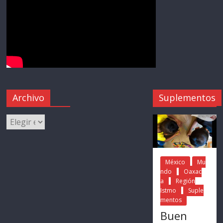
Archivo
Suplementos
México
Mu
ndo
Oaxac
a
Región
Istmo
Suple
mentos
Buen