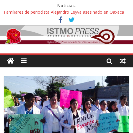
Noticias:
🎧Capítulo 2 : CUIDAR A MI HIJA CON SÍNDROME DE DOWN
Familiares de periodista Alejandro Leyva asesinado en Oaxaca
protestan y exigen justicia en desfile de delegaciones
Alertan pescadores de Juchitán, Oaxaca de nuevo despojo de su
territorio para construir un parque eólico
Pescadores y comuneros ikoots detienen la extracción ilegal de
material pétreo de gravera Oyamel
Un nuevo derrame de hidrocarburo afecta a Salina Cruz, Oaxaca;
ahora pescadores de Salinas del Marqués denuncian daños de
Pemex