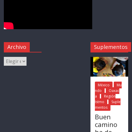
Archivo
Suplementos
México
Mu
ndo
Oaxac
a
Región
Istmo
Suple
mentos
Buen
camino