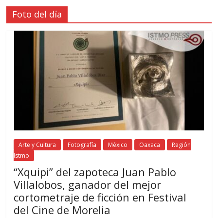
Foto del día
Arte y Cultura
Fotografía
México
Oaxaca
Región
Istmo
“Xquipi” del zapoteca Juan Pablo
Villalobos, ganador del mejor
cortometraje de ficción en Festival
del Cine de Morelia