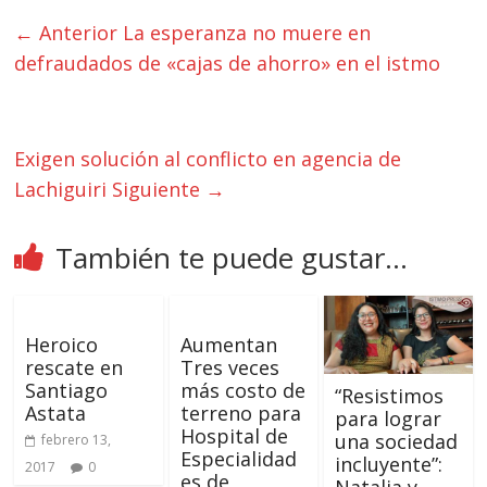
← Anterior
La esperanza no muere en
defraudados de «cajas de ahorro» en el istmo
Exigen solución al conflicto en agencia de
Lachiguiri
Siguiente →
También te puede gustar...
Heroico
Aumentan
rescate en
Tres veces
Santiago
más costo de
“Resistimos
Astata
terreno para
para lograr
Hospital de
una sociedad
febrero 13,
Especialidad
incluyente”:
2017
0
es de