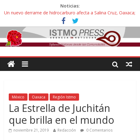
Noticias:
Un nuevo derrame de hidrocarburo afecta a Salina Cruz, Oaxaca;
ahora pescadores de Salinas del Marqués denuncian daños de
Pemex
Ángel, el joven autista expulsado por la Universidad Bienestar de
Ixtepec, Oaxaca vuelve a las aulas tras amparo
Familiares de periodista Alejandro Leyva se reúnen con titular de
la SEGOB y exigen detener a los autores materiales e
intelectuales de su asesinato
Alertan pescadores de Juchitán, Oaxaca de nuevo despojo de su
territorio para construir un parque eólico
Pescadores y comuneros ikoots detienen la extracción ilegal de
material pétreo de gravera Oyamel
México
Oaxaca
Región Istmo
La Estrella de Juchitán
que brilla en el mundo
noviembre 21, 2019
Redacción
0 Comentarios