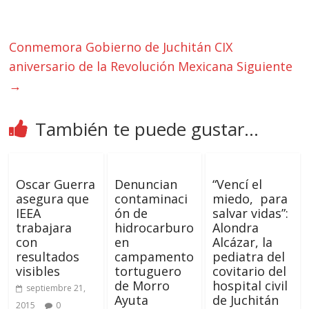
Conmemora Gobierno de Juchitán CIX
aniversario de la Revolución Mexicana
Siguiente
→
También te puede gustar...
Oscar Guerra
Denuncian
“Vencí el
asegura que
contaminaci
miedo, para
IEEA
ón de
salvar vidas”:
trabajara
hidrocarburo
Alondra
con
en
Alcázar, la
resultados
campamento
pediatra del
visibles
tortuguero
covitario del
de Morro
hospital civil
septiembre 21,
Ayuta
de Juchitán
2015
0