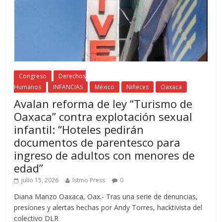
Congreso
Derechos
Humanos
INFANCIAS
México
Niñeces
Oaxaca
Avalan reforma de ley “Turismo de
Oaxaca” contra explotación sexual
infantil: “Hoteles pedirán
documentos de parentesco para
ingreso de adultos con menores de
edad”
julio 15, 2026
Istmo Press
0
Diana Manzo Oaxaca, Oax.- Tras una serie de denuncias,
presiones y alertas hechas por Andy Torres, hacktivista del
colectivo DLR