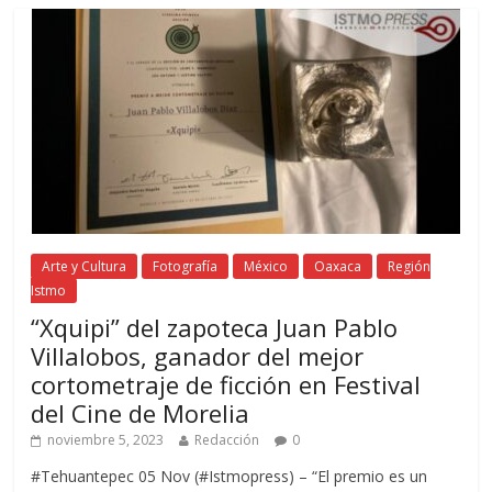
Arte y Cultura
Fotografía
México
Oaxaca
Región
Istmo
“Xquipi” del zapoteca Juan Pablo
Villalobos, ganador del mejor
cortometraje de ficción en Festival
del Cine de Morelia
noviembre 5, 2023
Redacción
0
#Tehuantepec 05 Nov (#Istmopress) – “El premio es un