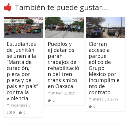
También te puede gustar...
Estudiantes
Pueblos y
Cierran
de Juchitán
ejidatarios
acceso a
se unen a la
paran
parque
“Manta de
trabajos de
eólico de
curación,
rehabilitació
Grupo
pieza por
n del tren
México por
pieza y de
transismico
incumplimie
país en país”
en Oaxaca
nto de
contra la
contrato
mayo 13, 2021
violencia
marzo 30, 2019
0
diciembre 3,
0
2019
0