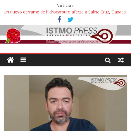
Noticias:
Un nuevo derrame de hidrocarburo afecta a Salina Cruz, Oaxaca;
ahora pescadores de Salinas del Marqués denuncian daños de
Pemex
Ángel, el joven autista expulsado por la Universidad Bienestar de
Ixtepec, Oaxaca vuelve a las aulas tras amparo
Familiares de periodista Alejandro Leyva se reúnen con titular de
la SEGOB y exigen detener a los autores materiales e
intelectuales de su asesinato
Alertan pescadores de Juchitán, Oaxaca de nuevo despojo de su
territorio para construir un parque eólico
Pescadores y comuneros ikoots detienen la extracción ilegal de
material pétreo de gravera Oyamel