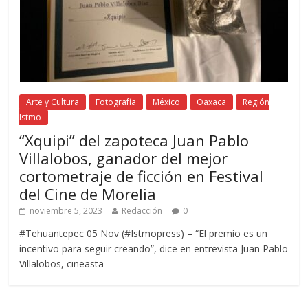
Arte y Cultura
Fotografía
México
Oaxaca
Región
Istmo
“Xquipi” del zapoteca Juan Pablo
Villalobos, ganador del mejor
cortometraje de ficción en Festival
del Cine de Morelia
noviembre 5, 2023
Redacción
0
#Tehuantepec 05 Nov (#Istmopress) – “El premio es un
incentivo para seguir creando”, dice en entrevista Juan Pablo
Villalobos, cineasta