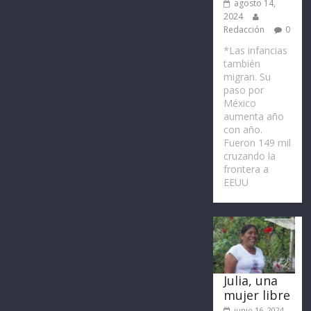
agosto 14,
2024
Redacción
0
*Las infancias
también
migran. Su
paso por
México
aumenta año
con año.
Fueron 149 mil
cruzando la
frontera a
EEUU
Julia, una
mujer libre
junio 16, 2024