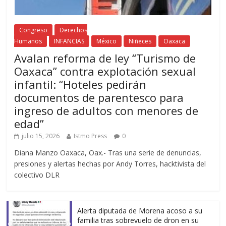
Congreso
Derechos
Humanos
INFANCIAS
México
Niñeces
Oaxaca
Avalan reforma de ley “Turismo de
Oaxaca” contra explotación sexual
infantil: “Hoteles pedirán
documentos de parentesco para
ingreso de adultos con menores de
edad”
julio 15, 2026
Istmo Press
0
Diana Manzo Oaxaca, Oax.- Tras una serie de denuncias,
presiones y alertas hechas por Andy Torres, hacktivista del
colectivo DLR
Alerta diputada de Morena acoso a su
familia tras sobrevuelo de dron en su