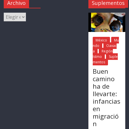
Archivo
Suplementos
México
Mu
ndo
Oaxac
a
Región
Istmo
Suple
mentos
Buen
camino
ha de
llevarte:
infancias
en
migració
n