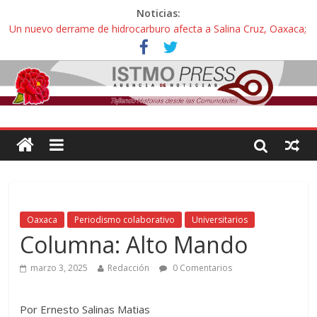
Noticias:
Un nuevo derrame de hidrocarburo afecta a Salina Cruz, Oaxaca;
ahora pescadores de Salinas del Marqués denuncian daños de
Pemex
Ángel, el joven autista expulsado por la Universidad Bienestar de
Ixtepec, Oaxaca vuelve a las aulas tras amparo
Familiares de periodista Alejandro Leyva se reúnen con titular de
la SEGOB y exigen detener a los autores materiales e
intelectuales de su asesinato
Alertan pescadores de Juchitán, Oaxaca de nuevo despojo de su
territorio para construir un parque eólico
Pescadores y comuneros ikoots detienen la extracción ilegal de
material pétreo de gravera Oyamel
Oaxaca
Periodismo colaborativo
Universitarios
Columna: Alto Mando
marzo 3, 2025
Redacción
0 Comentarios
Por Ernesto Salinas Matias