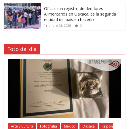
Oficializan registro de deudores
Alimentarios en Oaxaca; es la segunda
entidad del país en hacerlo
0
enero 28, 2025
Foto del día
Arte y Cultura
Fotografía
México
Oaxaca
Región