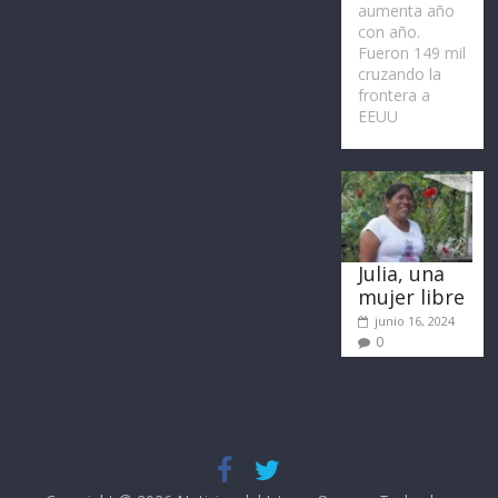
aumenta año
con año.
Fueron 149 mil
cruzando la
frontera a
EEUU
Julia, una
mujer libre
junio 16, 2024
0