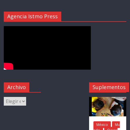
Agencia Istmo Press
Archivo
Suplementos
México
Mu