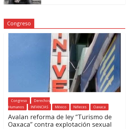
Congreso
Congreso
Derechos
Humanos
INFANCIAS
México
Niñeces
Oaxaca
Avalan reforma de ley “Turismo de
Oaxaca” contra explotación sexual