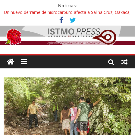
Noticias:
Un nuevo derrame de hidrocarburo afecta a Salina Cruz, Oaxaca;
ahora pescadores de Salinas del Marqués denuncian daños de
Pemex
Ángel, el joven autista expulsado por la Universidad Bienestar de
Ixtepec, Oaxaca vuelve a las aulas tras amparo
Familiares de periodista Alejandro Leyva se reúnen con titular de
la SEGOB y exigen detener a los autores materiales e
intelectuales de su asesinato
Alertan pescadores de Juchitán, Oaxaca de nuevo despojo de su
territorio para construir un parque eólico
Pescadores y comuneros ikoots detienen la extracción ilegal de
material pétreo de gravera Oyamel