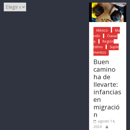
México
Mu
ndo
Oaxac
a
Región
Istmo
Suple
mentos
Buen
camino
ha de
llevarte:
infancias
en
migració
n
agosto 14,
2024