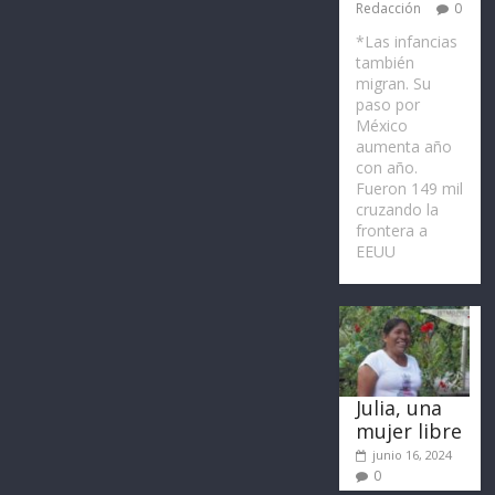
Redacción
0
*Las infancias
también
migran. Su
paso por
México
aumenta año
con año.
Fueron 149 mil
cruzando la
frontera a
EEUU
Julia, una
mujer libre
junio 16, 2024
0