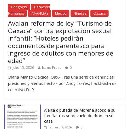
Congreso
Derechos
Humanos
INFANCIAS
México
Niñeces
Oaxaca
Avalan reforma de ley “Turismo de
Oaxaca” contra explotación sexual
infantil: “Hoteles pedirán
documentos de parentesco para
ingreso de adultos con menores de
edad”
julio 15, 2026
Istmo Press
0
Diana Manzo Oaxaca, Oax.- Tras una serie de denuncias,
presiones y alertas hechas por Andy Torres, hacktivista del
colectivo DLR
Alerta diputada de Morena acoso a su
familia tras sobrevuelo de dron en su
casa
0
febrero 7, 2026