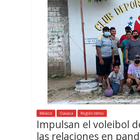
México
Oaxaca
Región Istmo
Impulsan el voleibol d
las relaciones en pan