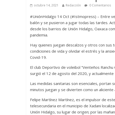
octubre 14, 2021
Redacción
0 Comentarios
#UniónHidalgo 14 Oct (#Istmopress) – Entre vec
balón y se pusieron a jugar todas las tardes. Ac
desde los barrios de Unión Hidalgo, Oaxaca com
pandemia.
Hay quienes juegan descalzos y otros con sus ten
condiciones de vida y olvidar el estrés y la an
Covid-19.
El club Deportivo de voleibol “Venteños Ranchu 
surgió el 12 de agosto del 2020, y actualmente
Las medidas sanitarias son esenciales, portan 
minutos juegan y se divierten como un aliciente
Felipe Martínez Martínez, es el impulsor de este
telesecundaria en el municipio de Xadani localiz
Unión Hidalgo, su lugar de origen; por las mañan