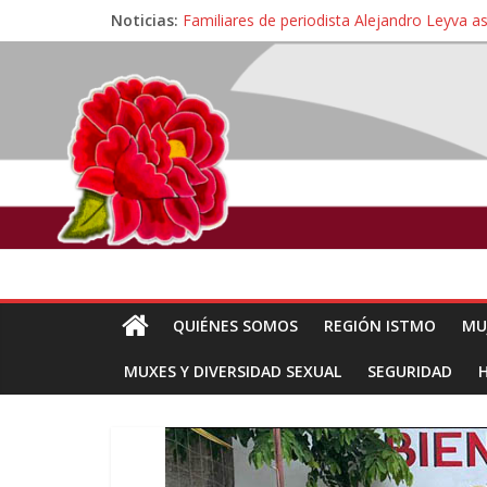
Noticias:
Familiares de periodista Alejandro Leyva a
Alertan pescadores de Juchitán, Oaxaca de 
Pescadores y comuneros ikoots detienen la
Un nuevo derrame de hidrocarburo afecta 
🎧Capítulo 2 : CUIDAR A MI HIJA CON 
QUIÉNES SOMOS
REGIÓN ISTMO
MU
MUXES Y DIVERSIDAD SEXUAL
SEGURIDAD