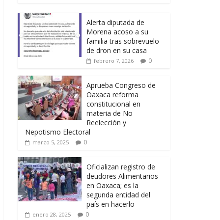
Alerta diputada de
Morena acoso a su
familia tras sobrevuelo
de dron en su casa
0
febrero 7, 2026
Aprueba Congreso de
Oaxaca reforma
constitucional en
materia de No
Reelección y
Nepotismo Electoral
0
marzo 5, 2025
Oficializan registro de
deudores Alimentarios
en Oaxaca; es la
segunda entidad del
país en hacerlo
0
enero 28, 2025