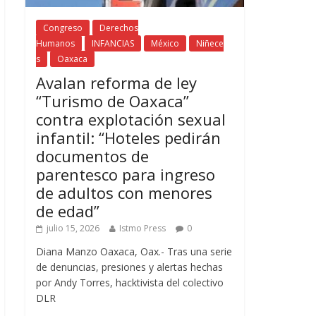
Congreso
Derechos
Humanos
INFANCIAS
México
Niñece
s
Oaxaca
Avalan reforma de ley
“Turismo de Oaxaca”
contra explotación sexual
infantil: “Hoteles pedirán
documentos de
parentesco para ingreso
de adultos con menores
de edad”
julio 15, 2026
Istmo Press
0
Diana Manzo Oaxaca, Oax.- Tras una serie
de denuncias, presiones y alertas hechas
por Andy Torres, hacktivista del colectivo
DLR