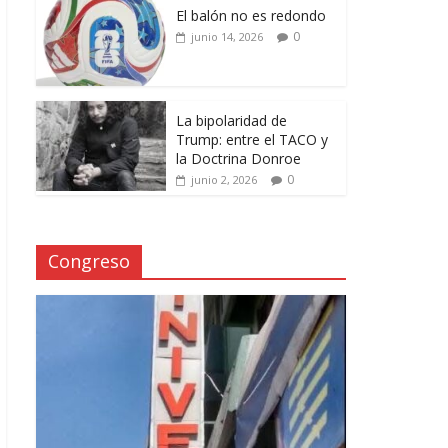
El balón no es redondo
0
junio 14, 2026
La bipolaridad de
Trump: entre el TACO y
la Doctrina Donroe
0
junio 2, 2026
Congreso