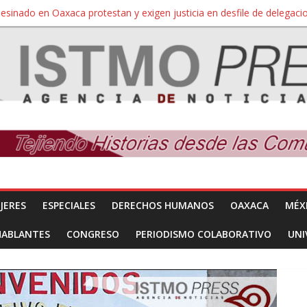
sesinado en Oaxaca protestan y exigen justicia en desfile de delegaci
nuevo despojo de su territorio para construir un parque eólico
 extracción ilegal de material pétreo de gravera Oyamel
a Salina Cruz, Oaxaca; ahora pescadores de Salinas del Marqués de
SÍNDROME DE DOWN
JERES
ESPECIALES
DERECHOS HUMANOS
OAXACA
MÉX
HABLANTES
CONGRESO
PERIODISMO COLABORATIVO
UNI