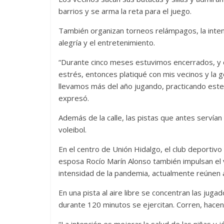
barrios y se arma la reta para el juego.
También organizan torneos relámpagos, la inten
alegría y el entretenimiento.
“Durante cinco meses estuvimos encerrados, y 
estrés, entonces platiqué con mis vecinos y la
llevamos más del año jugando, practicando est
expresó.
Además de la calle, las pistas que antes servía
voleibol.
En el centro de Unión Hidalgo, el club deportiv
esposa Rocío Marín Alonso también impulsan el
intensidad de la pandemia, actualmente reúnen 
En una pista al aire libre se concentran las jug
durante 120 minutos se ejercitan. Corren, hacen e
“La intención es mejorar la salud de las niñas 