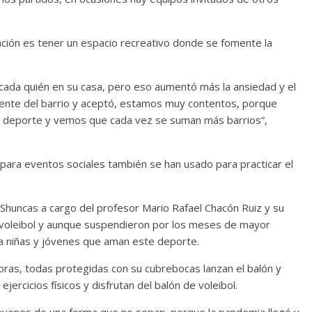
ción es tener un espacio recreativo donde se fomente la
cada quién en su casa, pero eso aumentó más la ansiedad y el
 gente del barrio y aceptó, estamos muy contentos, porque
e deporte y vemos que cada vez se suman más barrios”,
n para eventos sociales también se han usado para practicar el
o Shuncas a cargo del profesor Mario Rafael Chacón Ruiz y su
 voleibol y aunque suspendieron por los meses de mayor
a niñas y jóvenes que aman este deporte.
adoras, todas protegidas con su cubrebocas lanzan el balón y
jercicios físicos y disfrutan del balón de voleibol.
y jóvenes de una forma que no sepan, porque la pandemia llegó y