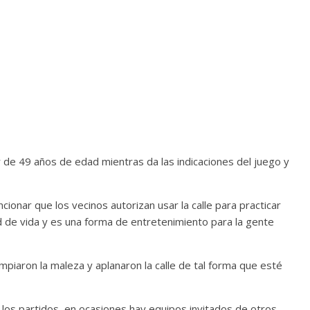
r de 49 años de edad mientras da las indicaciones del juego y
onar que los vecinos autorizan usar la calle para practicar
 de vida y es una forma de entretenimiento para la gente
impiaron la maleza y aplanaron la calle de tal forma que esté
n los partidos, en ocasiones hay equipos invitados de otros