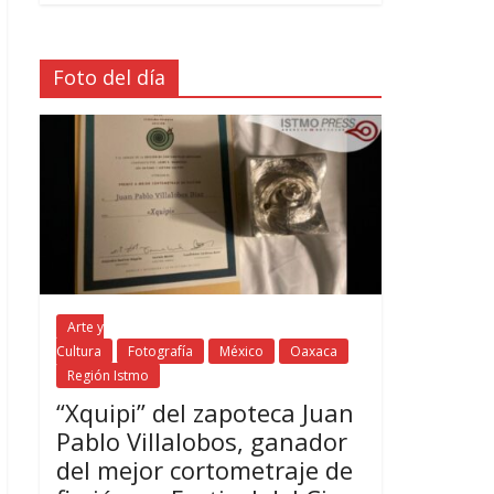
Foto del día
Arte y
Cultura
Fotografía
México
Oaxaca
Región Istmo
“Xquipi” del zapoteca Juan
Pablo Villalobos, ganador
del mejor cortometraje de