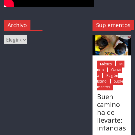
Archivo
Suplementos
México
Mu
ndo
Oaxac
a
Región
Istmo
Suple
mentos
Buen
camino
ha de
llevarte:
infancias