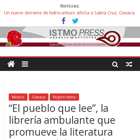
Noticias:
Un nuevo derrame de hidrocarburo afecta a Salina Cruz, Oaxaca;
ahora pescadores de Salinas del Marqués denuncian daños de
Pemex
Ángel, el joven autista expulsado por la Universidad Bienestar de
Ixtepec, Oaxaca vuelve a las aulas tras amparo
Familiares de periodista Alejandro Leyva se reúnen con titular de
la SEGOB y exigen detener a los autores materiales e
intelectuales de su asesinato
Alertan pescadores de Juchitán, Oaxaca de nuevo despojo de su
territorio para construir un parque eólico
Pescadores y comuneros ikoots detienen la extracción ilegal de
material pétreo de gravera Oyamel
México
Oaxaca
Región Istmo
“El pueblo que lee”, la
librería ambulante que
promueve la literatura