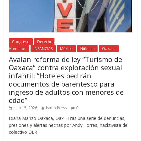
Congreso
Derechos
Humanos
INFANCIAS
México
Niñeces
Oaxaca
Avalan reforma de ley “Turismo de
Oaxaca” contra explotación sexual
infantil: “Hoteles pedirán
documentos de parentesco para
ingreso de adultos con menores de
edad”
julio 15, 2026
Istmo Press
0
Diana Manzo Oaxaca, Oax.- Tras una serie de denuncias,
presiones y alertas hechas por Andy Torres, hacktivista del
colectivo DLR