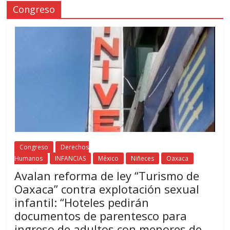
Congreso
Congreso
Derechos
Humanos
INFANCIAS
México
Niñeces
Oaxaca
Avalan reforma de ley “Turismo de
Oaxaca” contra explotación sexual
infantil: “Hoteles pedirán
documentos de parentesco para
ingreso de adultos con menores de