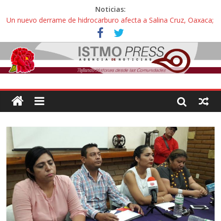
Noticias:
Un nuevo derrame de hidrocarburo afecta a Salina Cruz, Oaxaca;
ahora pescadores de Salinas del Marqués denuncian daños de
Pemex
Ángel, el joven autista expulsado por la Universidad Bienestar de
Ixtepec, Oaxaca vuelve a las aulas tras amparo
Familiares de periodista Alejandro Leyva se reúnen con titular de
la SEGOB y exigen detener a los autores materiales e
intelectuales de su asesinato
Alertan pescadores de Juchitán, Oaxaca de nuevo despojo de su
territorio para construir un parque eólico
Pescadores y comuneros ikoots detienen la extracción ilegal de
material pétreo de gravera Oyamel