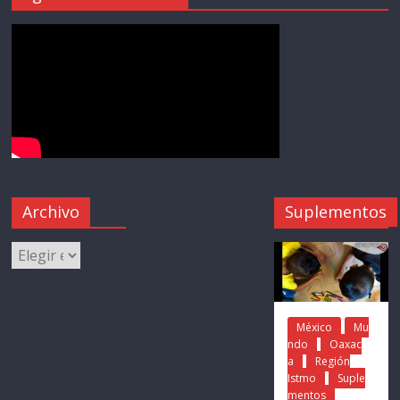
Archivo
Suplementos
México
Mu
ndo
Oaxac
a
Región
Istmo
Suple
mentos