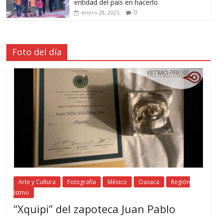
entidad del país en hacerlo
0
enero 28, 2025
Foto del día
Arte y Cultura
Fotografía
México
Oaxaca
Región
Istmo
“Xquipi” del zapoteca Juan Pablo