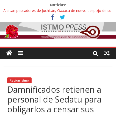
Noticias:
Alertan pescadores de Juchitán, Oaxaca de nuevo despojo de su
territorio para construir un parque eólico
Pescadores y comuneros ikoots detienen la extracción ilegal de
material pétreo de gravera Oyamel
Un nuevo derrame de hidrocarburo afecta a Salina Cruz, Oaxaca;
ahora pescadores de Salinas del Marqués denuncian daños de
Pemex
🎧Capítulo 2 : CUIDAR A MI HIJA CON SÍNDROME DE DOWN
Familiares de periodista Alejandro Leyva asesinado en Oaxaca
protestan y exigen justicia en desfile de delegaciones
Región Istmo
Damnificados retienen a
personal de Sedatu para
obligarlos a censar sus