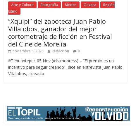
Arte y Cultura
Fotografía
México
Oaxaca
Región
Istmo
“Xquipi” del zapoteca Juan Pablo
Villalobos, ganador del mejor
cortometraje de ficción en Festival
del Cine de Morelia
noviembre 5, 2023
Redacción
0
#Tehuantepec 05 Nov (#Istmopress) – “El premio es un
incentivo para seguir creando”, dice en entrevista Juan Pablo
Villalobos, cineasta