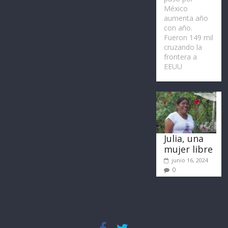
México
aumenta año
con año.
Fueron 149 mil
cruzando la
frontera a
EEUU
Julia, una
mujer libre
junio 16, 2024
0