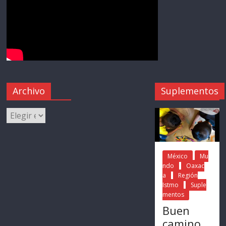
Archivo
Suplementos
México
Mu
ndo
Oaxac
a
Región
Istmo
Suple
mentos
Buen
camino