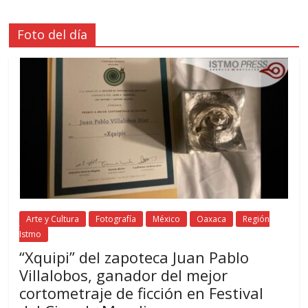
Foto del día
Arte y Cultura
Fotografía
México
Oaxaca
Región
Istmo
“Xquipi” del zapoteca Juan Pablo
Villalobos, ganador del mejor
cortometraje de ficción en Festival