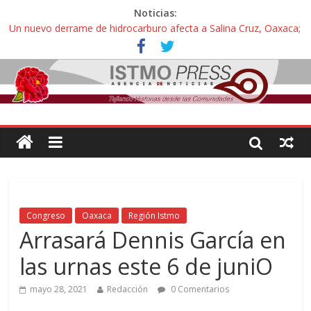
Noticias:
Un nuevo derrame de hidrocarburo afecta a Salina Cruz, Oaxaca;
ahora pescadores de Salinas del Marqués denuncian daños de
Pemex
Ángel, el joven autista expulsado por la Universidad Bienestar de
Ixtepec, Oaxaca vuelve a las aulas tras amparo
Familiares de periodista Alejandro Leyva se reúnen con titular de
la SEGOB y exigen detener a los autores materiales e
intelectuales de su asesinato
Alertan pescadores de Juchitán, Oaxaca de nuevo despojo de su
territorio para construir un parque eólico
Pescadores y comuneros ikoots detienen la extracción ilegal de
material pétreo de gravera Oyamel
Congreso
Oaxaca
Región Istmo
Arrasará Dennis García en
las urnas este 6 de juniO
mayo 28, 2021
Redacción
0 Comentarios