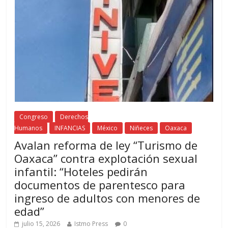
Congreso
Derechos
Humanos
INFANCIAS
México
Niñeces
Oaxaca
Avalan reforma de ley “Turismo de
Oaxaca” contra explotación sexual
infantil: “Hoteles pedirán
documentos de parentesco para
ingreso de adultos con menores de
edad”
julio 15, 2026
Istmo Press
0