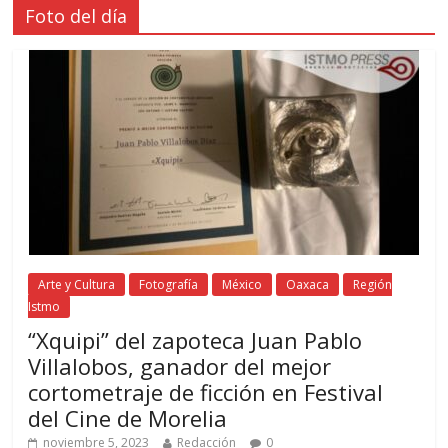
Foto del día
Arte y Cultura
Fotografía
México
Oaxaca
Región
Istmo
“Xquipi” del zapoteca Juan Pablo
Villalobos, ganador del mejor
cortometraje de ficción en Festival
del Cine de Morelia
noviembre 5, 2023
Redacción
0