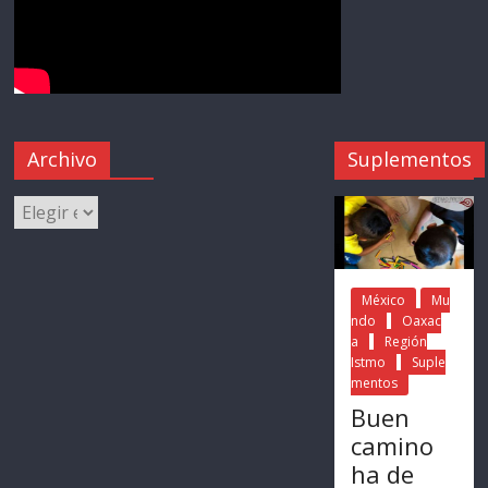
Archivo
Suplementos
México
Mu
ndo
Oaxac
a
Región
Istmo
Suple
mentos
Buen
camino
ha de