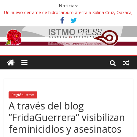
Noticias:
Un nuevo derrame de hidrocarburo afecta a Salina Cruz, Oaxaca;
ahora pescadores de Salinas del Marqués denuncian daños de
Pemex
Ángel, el joven autista expulsado por la Universidad Bienestar de
Ixtepec, Oaxaca vuelve a las aulas tras amparo
Familiares de periodista Alejandro Leyva se reúnen con titular de
la SEGOB y exigen detener a los autores materiales e
intelectuales de su asesinato
Alertan pescadores de Juchitán, Oaxaca de nuevo despojo de su
territorio para construir un parque eólico
Pescadores y comuneros ikoots detienen la extracción ilegal de
material pétreo de gravera Oyamel
Región Istmo
A través del blog
“FridaGuerrera” visibilizan
feminicidios y asesinatos