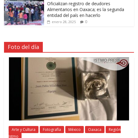
Oficializan registro de deudores
Alimentarios en Oaxaca; es la segunda
entidad del país en hacerlo
0
enero 28, 2025
Foto del día
Arte y Cultura
Fotografía
México
Oaxaca
Región
Istmo