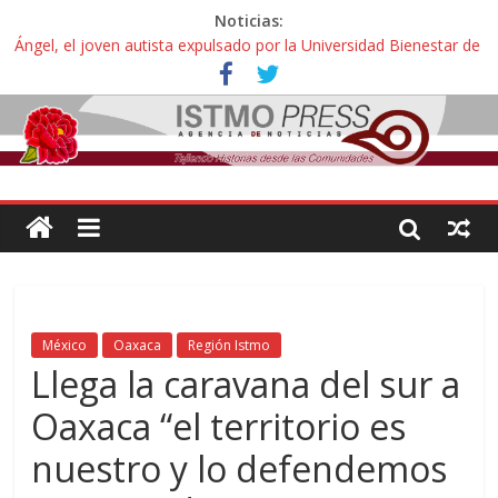
Noticias:
Ángel, el joven autista expulsado por la Universidad Bienestar de
Ixtepec, Oaxaca vuelve a las aulas tras amparo
Familiares de periodista Alejandro Leyva se reúnen con titular de
la SEGOB y exigen detener a los autores materiales e
intelectuales de su asesinato
Alertan pescadores de Juchitán, Oaxaca de nuevo despojo de su
territorio para construir un parque eólico
Pescadores y comuneros ikoots detienen la extracción ilegal de
material pétreo de gravera Oyamel
Un nuevo derrame de hidrocarburo afecta a Salina Cruz, Oaxaca;
ahora pescadores de Salinas del Marqués denuncian daños de
Pemex
México
Oaxaca
Región Istmo
Llega la caravana del sur a
Oaxaca “el territorio es
nuestro y lo defendemos