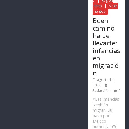
a
Región
Istmo
Suple
mentos
Buen
camino
ha de
llevarte:
infancias
en
migració
n
agosto 14,
2024
Redacción
0
*Las infancias
también
migran. Su
paso por
México
aumenta año