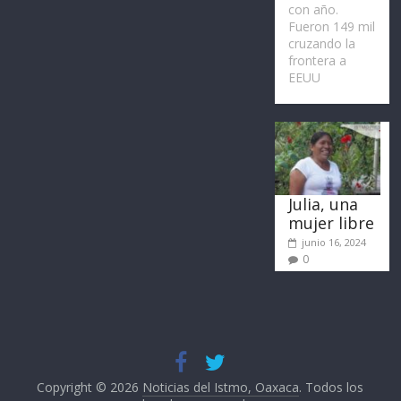
con año.
Fueron 149 mil
cruzando la
frontera a
EEUU
Julia, una
mujer libre
junio 16, 2024
0
Copyright © 2026
Noticias del Istmo, Oaxaca
. Todos los