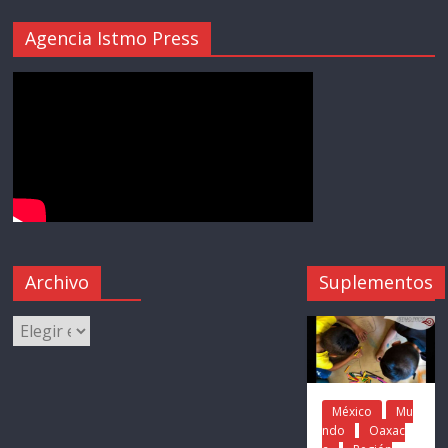
Agencia Istmo Press
Archivo
Suplementos
México
Mu
ndo
Oaxac