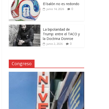
El balón no es redondo
0
junio 14, 2026
La bipolaridad de
Trump: entre el TACO y
la Doctrina Donroe
0
junio 2, 2026
Congreso