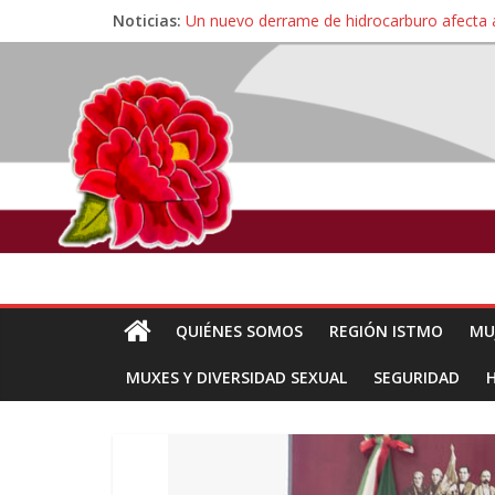
Noticias:
Un nuevo derrame de hidrocarburo afecta 
Ángel, el joven autista expulsado por la Un
Familiares de periodista Alejandro Leyva se
Alertan pescadores de Juchitán, Oaxaca de 
Pescadores y comuneros ikoots detienen la
QUIÉNES SOMOS
REGIÓN ISTMO
MU
MUXES Y DIVERSIDAD SEXUAL
SEGURIDAD