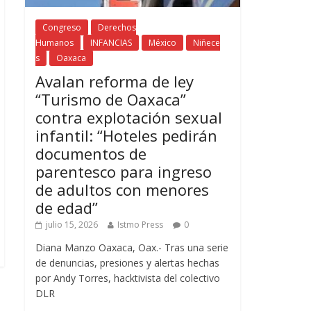
Congreso
Derechos
Humanos
INFANCIAS
México
Niñece
s
Oaxaca
Avalan reforma de ley
“Turismo de Oaxaca”
contra explotación sexual
infantil: “Hoteles pedirán
documentos de
parentesco para ingreso
de adultos con menores
de edad”
julio 15, 2026
Istmo Press
0
Diana Manzo Oaxaca, Oax.- Tras una serie
de denuncias, presiones y alertas hechas
por Andy Torres, hacktivista del colectivo
DLR