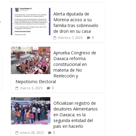
Alerta diputada de
Morena acoso a su
→
familia tras sobrevuelo
de dron en su casa
0
febrero 7, 2026
Aprueba Congreso de
Oaxaca reforma
constitucional en
materia de No
Reelección y
Nepotismo Electoral
0
marzo 5, 2025
Oficializan registro de
deudores Alimentarios
en Oaxaca; es la
segunda entidad del
país en hacerlo
0
enero 28, 2025