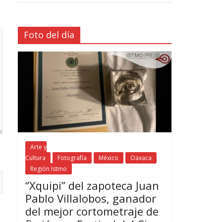
Foto del día
Arte y
Cultura
Fotografía
México
Oaxaca
Región Istmo
“Xquipi” del zapoteca Juan
Pablo Villalobos, ganador
del mejor cortometraje de