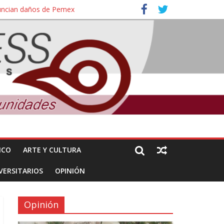
nuncian daños de Pemex
ales e intelectuales de su asesinato
ICO
ARTE Y CULTURA
VERSITARIOS
OPINIÓN
Opinión