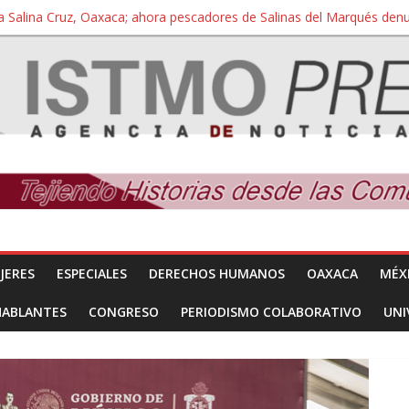
a Salina Cruz, Oaxaca; ahora pescadores de Salinas del Marqués de
iversidad Bienestar de Ixtepec, Oaxaca vuelve a las aulas tras amparo
 reúnen con titular de la SEGOB y exigen detener a los autores materi
nuevo despojo de su territorio para construir un parque eólico
 extracción ilegal de material pétreo de gravera Oyamel
JERES
ESPECIALES
DERECHOS HUMANOS
OAXACA
MÉX
HABLANTES
CONGRESO
PERIODISMO COLABORATIVO
UNI