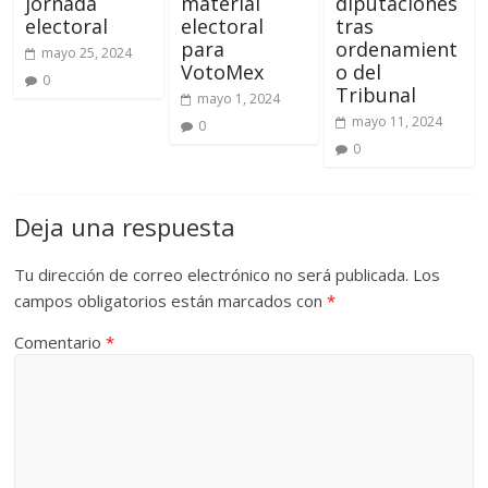
jornada
material
diputaciones
electoral
electoral
tras
para
ordenamient
mayo 25, 2024
VotoMex
o del
0
Tribunal
mayo 1, 2024
mayo 11, 2024
0
0
Deja una respuesta
Tu dirección de correo electrónico no será publicada.
Los
campos obligatorios están marcados con
*
Comentario
*