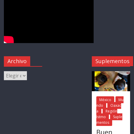
Archivo
Suplementos
México
Mu
ndo
Oaxac
a
Región
Istmo
Suple
mentos
Buen