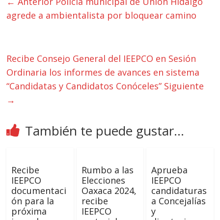
← Anterior
Policía municipal de Unión Hidalgo
agrede a ambientalista por bloquear camino
Recibe Consejo General del IEEPCO en Sesión
Ordinaria los informes de avances en sistema
“Candidatas y Candidatos Conóceles”
Siguiente
→
También te puede gustar...
Recibe
Rumbo a las
Aprueba
IEEPCO
Elecciones
IEEPCO
documentaci
Oaxaca 2024,
candidaturas
ón para la
recibe
a Concejalías
próxima
IEEPCO
y