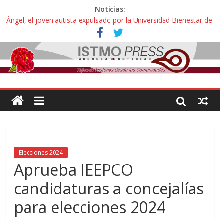
Noticias:
Ángel, el joven autista expulsado por la Universidad Bienestar de
Ixtepec, Oaxaca vuelve a las aulas tras amparo
Familiares de periodista Alejandro Leyva se reúnen con titular de
la SEGOB y exigen detener a los autores materiales e
intelectuales de su asesinato
Alertan pescadores de Juchitán, Oaxaca de nuevo despojo de su
territorio para construir un parque eólico
Pescadores y comuneros ikoots detienen la extracción ilegal de
material pétreo de gravera Oyamel
Un nuevo derrame de hidrocarburo afecta a Salina Cruz, Oaxaca;
ahora pescadores de Salinas del Marqués denuncian daños de
Pemex
Elecciones 2024
Aprueba IEEPCO
candidaturas a concejalías
para elecciones 2024