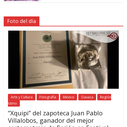
Foto del día
Arte y Cultura
Fotografía
México
Oaxaca
Región
Istmo
“Xquipi” del zapoteca Juan Pablo
Villalobos, ganador del mejor