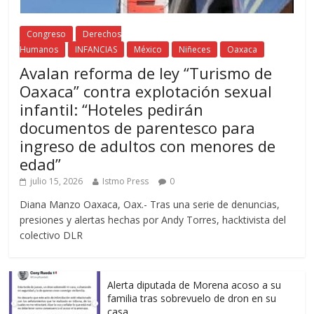
Congreso
Derechos
Humanos
INFANCIAS
México
Niñeces
Oaxaca
Avalan reforma de ley “Turismo de
Oaxaca” contra explotación sexual
infantil: “Hoteles pedirán
documentos de parentesco para
ingreso de adultos con menores de
edad”
julio 15, 2026
Istmo Press
0
Diana Manzo Oaxaca, Oax.- Tras una serie de denuncias,
presiones y alertas hechas por Andy Torres, hacktivista del
colectivo DLR
Alerta diputada de Morena acoso a su
familia tras sobrevuelo de dron en su
casa