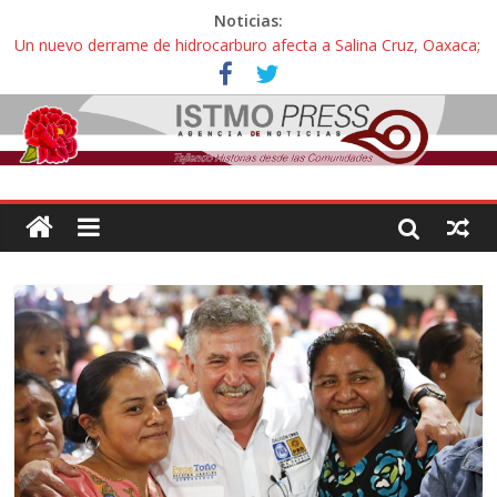
Noticias:
Un nuevo derrame de hidrocarburo afecta a Salina Cruz, Oaxaca;
ahora pescadores de Salinas del Marqués denuncian daños de
Pemex
Ángel, el joven autista expulsado por la Universidad Bienestar de
Ixtepec, Oaxaca vuelve a las aulas tras amparo
Familiares de periodista Alejandro Leyva se reúnen con titular de
la SEGOB y exigen detener a los autores materiales e
intelectuales de su asesinato
Alertan pescadores de Juchitán, Oaxaca de nuevo despojo de su
territorio para construir un parque eólico
Pescadores y comuneros ikoots detienen la extracción ilegal de
material pétreo de gravera Oyamel