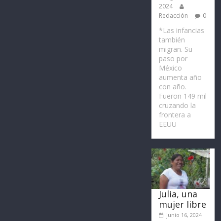
2024
Redacción
0
*Las infancias
también
migran. Su
paso por
México
aumenta año
con año.
Fueron 149 mil
cruzando la
frontera a
EEUU
Julia, una
mujer libre
junio 16, 2024