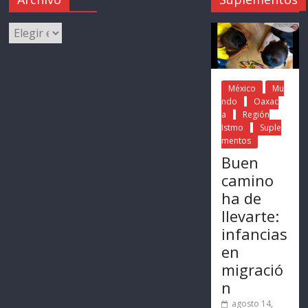
México
Mu
ndo
Oaxac
a
Región
Istmo
Suple
mentos
Buen
camino
ha de
llevarte:
infancias
en
migració
n
agosto 14,