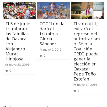
El 5 de junio
COCEI unida
El voto útil,
triunfarán
dará el
evitará el
las familias
triunfo a
regreso del
de Oaxaca
Gloria
autoritarism
con
Sánchez
o ¡Sólo la
Alejandro
Coalición
mayo 9, 2016
Murat
CREO puede
0
Hinojosa
ganar la
elección en
mayo 28, 2016
Oaxaca!:
0
Pepe Toño
Estefan
mayo 27, 2016
0