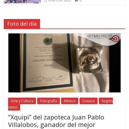
0
enero 28, 2025
Foto del día
Arte y Cultura
Fotografía
México
Oaxaca
Región
Istmo
“Xquipi” del zapoteca Juan Pablo
Villalobos, ganador del mejor