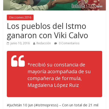
Elecciones 2016
Los pueblos del Istmo
ganaron con Viki Calvo
junio 10, 2016
Redacción
0 Comentarios
*recibió su constancia de
mayoría acompañada de su
compañera de formula,
Magdalena López Ruiz
#Juchitán 10 Jun (#istmopress) – Con un total de 21 mil