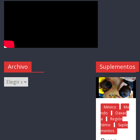
Archivo
Suplementos
México
Mu
ndo
Oaxac
a
Región
Istmo
Suple
mentos