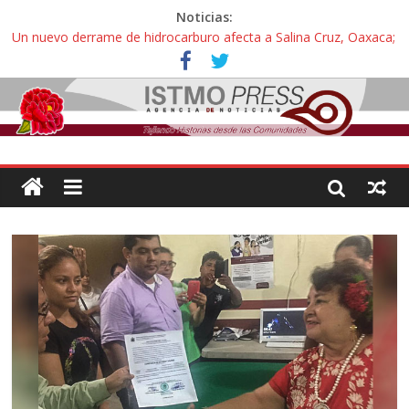
Noticias:
Un nuevo derrame de hidrocarburo afecta a Salina Cruz, Oaxaca;
ahora pescadores de Salinas del Marqués denuncian daños de
Pemex
Ángel, el joven autista expulsado por la Universidad Bienestar de
Ixtepec, Oaxaca vuelve a las aulas tras amparo
Familiares de periodista Alejandro Leyva se reúnen con titular de
la SEGOB y exigen detener a los autores materiales e
intelectuales de su asesinato
Alertan pescadores de Juchitán, Oaxaca de nuevo despojo de su
territorio para construir un parque eólico
Pescadores y comuneros ikoots detienen la extracción ilegal de
material pétreo de gravera Oyamel