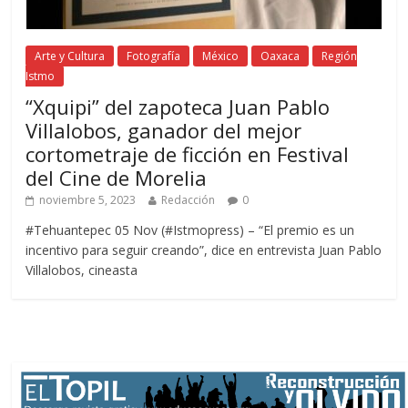
Arte y Cultura
Fotografía
México
Oaxaca
Región
Istmo
“Xquipi” del zapoteca Juan Pablo
Villalobos, ganador del mejor
cortometraje de ficción en Festival
del Cine de Morelia
noviembre 5, 2023
Redacción
0
#Tehuantepec 05 Nov (#Istmopress) – “El premio es un
incentivo para seguir creando”, dice en entrevista Juan Pablo
Villalobos, cineasta