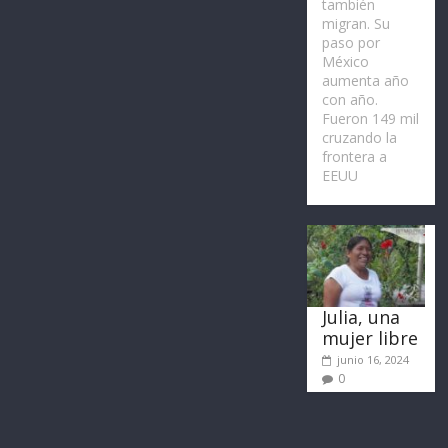
también
migran. Su
paso por
México
aumenta año
con año.
Fueron 149 mil
cruzando la
frontera a
EEUU
Julia, una
mujer libre
junio 16, 2024
0