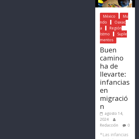
México
Mu
ndo
Oaxac
a
Región
Istmo
Suple
mentos
Buen
camino
ha de
llevarte:
infancias
en
migració
n
agosto 14,
2024
Redacción
0
*Las infancias