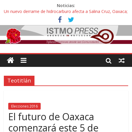
Noticias:
Un nuevo derrame de hidrocarburo afecta a Salina Cruz, Oaxaca;
ahora pescadores de Salinas del Marqués denuncian daños de
Pemex
Ángel, el joven autista expulsado por la Universidad Bienestar de
Ixtepec, Oaxaca vuelve a las aulas tras amparo
Familiares de periodista Alejandro Leyva se reúnen con titular de
la SEGOB y exigen detener a los autores materiales e
intelectuales de su asesinato
Alertan pescadores de Juchitán, Oaxaca de nuevo despojo de su
territorio para construir un parque eólico
Pescadores y comuneros ikoots detienen la extracción ilegal de
Teotitlán
material pétreo de gravera Oyamel
Elecciones 2016
El futuro de Oaxaca
comenzará este 5 de