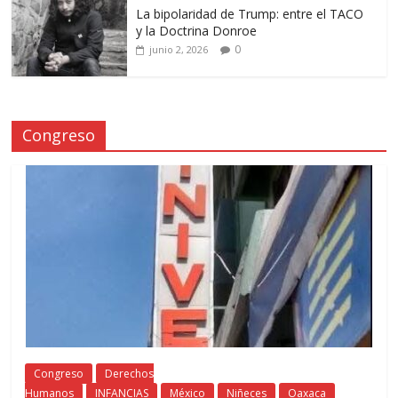
La bipolaridad de Trump: entre el TACO
y la Doctrina Donroe
0
junio 2, 2026
Congreso
Congreso
Derechos
Humanos
INFANCIAS
México
Niñeces
Oaxaca