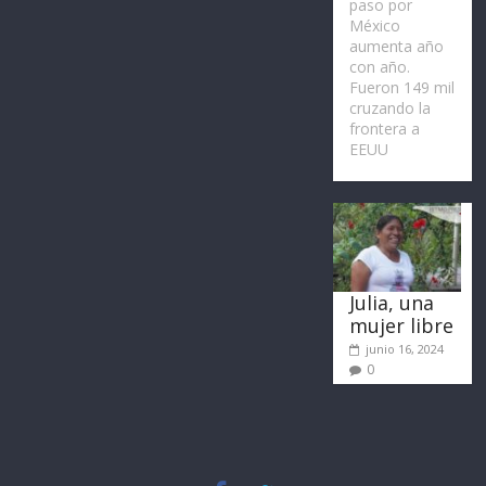
paso por
México
aumenta año
con año.
Fueron 149 mil
cruzando la
frontera a
EEUU
Julia, una
mujer libre
junio 16, 2024
0