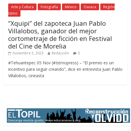
Arte y Cultura
Fotografía
México
Oaxaca
Región
Istmo
“Xquipi” del zapoteca Juan Pablo
Villalobos, ganador del mejor
cortometraje de ficción en Festival
del Cine de Morelia
noviembre 5, 2023
Redacción
0
#Tehuantepec 05 Nov (#Istmopress) – “El premio es un
incentivo para seguir creando”, dice en entrevista Juan Pablo
Villalobos, cineasta