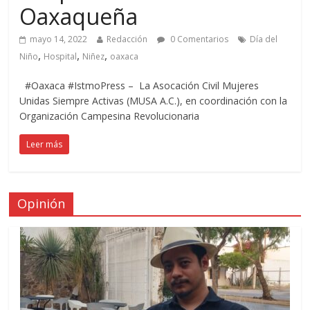
Oaxaqueña
mayo 14, 2022
Redacción
0 Comentarios
Día del
,
,
,
Niño
Hospital
Niñez
oaxaca
#Oaxaca #IstmoPress – La Asocación Civil Mujeres
Unidas Siempre Activas (MUSA A.C.), en coordinación con la
Organización Campesina Revolucionaria
Leer más
Opinión