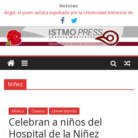
Noticias:
Ángel, el joven autista expulsado por la Universidad Bienestar de
Ixtepec, Oaxaca vuelve a las aulas tras amparo
Familiares de periodista Alejandro Leyva se reúnen con titular de
la SEGOB y exigen detener a los autores materiales e
intelectuales de su asesinato
Alertan pescadores de Juchitán, Oaxaca de nuevo despojo de su
territorio para construir un parque eólico
Pescadores y comuneros ikoots detienen la extracción ilegal de
material pétreo de gravera Oyamel
Un nuevo derrame de hidrocarburo afecta a Salina Cruz, Oaxaca;
ahora pescadores de Salinas del Marqués denuncian daños de
Niñez
Pemex
México
Oaxaca
Universitarios
Celebran a niños del
Hospital de la Niñez