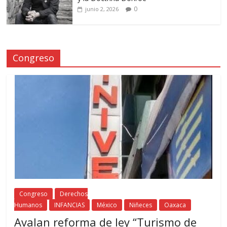
0
junio 2, 2026
Congreso
Congreso
Derechos
Humanos
INFANCIAS
México
Niñeces
Oaxaca
Avalan reforma de ley “Turismo de