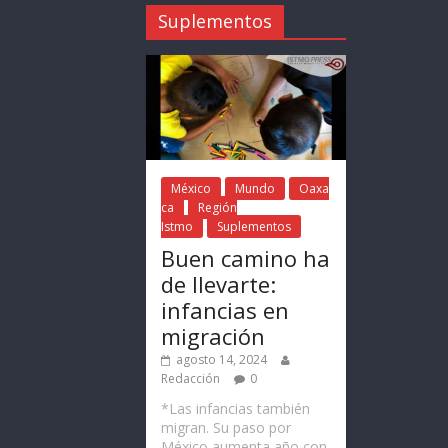
Suplementos
México
Mundo
Oaxa
ca
Región
Istmo
Suplementos
Buen camino ha
de llevarte:
infancias en
migración
agosto 14, 2024
Redacción
0
*Las infancias también
migran. Su paso por
México aumenta año con