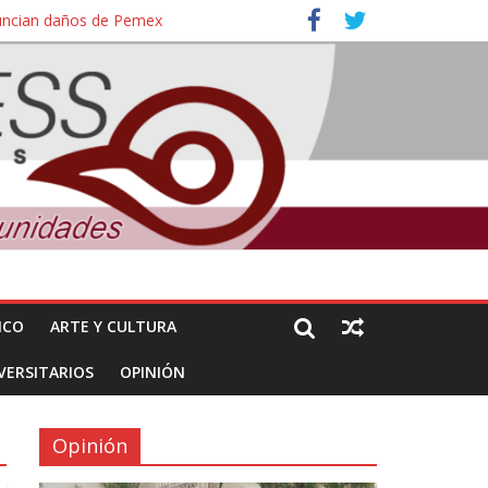
nuncian daños de Pemex
ales e intelectuales de su asesinato
ICO
ARTE Y CULTURA
VERSITARIOS
OPINIÓN
Opinión