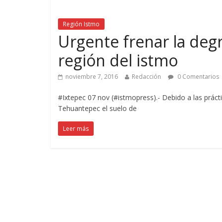
Región Istmo
Urgente frenar la deg
región del istmo
noviembre 7, 2016
Redacción
0 Comentarios
#Ixtepec 07 nov (#istmopress).- Debido a las práct
Tehuantepec el suelo de
Leer más