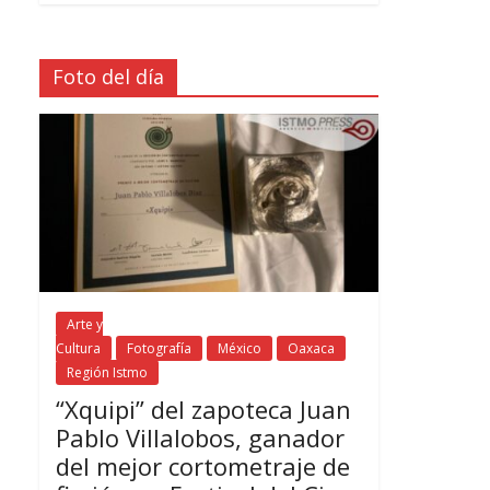
Foto del día
Arte y
Cultura
Fotografía
México
Oaxaca
Región Istmo
“Xquipi” del zapoteca Juan
Pablo Villalobos, ganador
del mejor cortometraje de