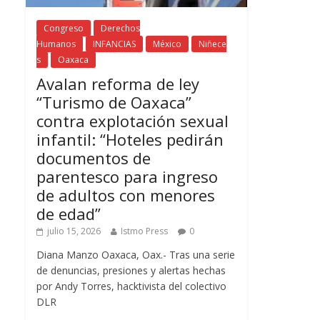
Congreso
Derechos
Humanos
INFANCIAS
México
Niñece
s
Oaxaca
Avalan reforma de ley
“Turismo de Oaxaca”
contra explotación sexual
infantil: “Hoteles pedirán
documentos de
parentesco para ingreso
de adultos con menores
de edad”
julio 15, 2026
Istmo Press
0
Diana Manzo Oaxaca, Oax.- Tras una serie
de denuncias, presiones y alertas hechas
por Andy Torres, hacktivista del colectivo
DLR