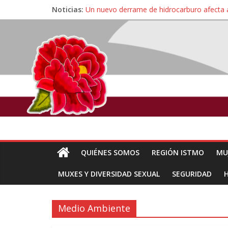
Noticias:
Un nuevo derrame de hidrocarburo afecta 
Ángel, el joven autista expulsado por la Un
Familiares de periodista Alejandro Leyva se
Alertan pescadores de Juchitán, Oaxaca de 
Pescadores y comuneros ikoots detienen la
QUIÉNES SOMOS
REGIÓN ISTMO
MU
MUXES Y DIVERSIDAD SEXUAL
SEGURIDAD
Medio Ambiente