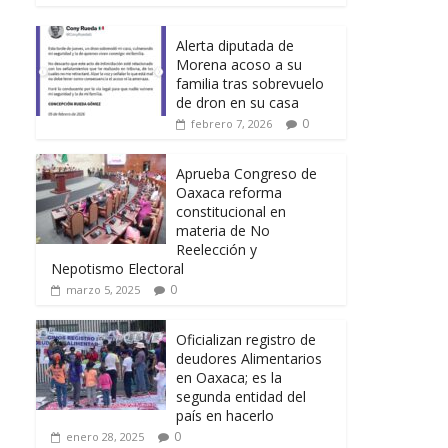
Alerta diputada de
Morena acoso a su
familia tras sobrevuelo
de dron en su casa
0
febrero 7, 2026
Aprueba Congreso de
Oaxaca reforma
constitucional en
materia de No
Reelección y
Nepotismo Electoral
0
marzo 5, 2025
Oficializan registro de
deudores Alimentarios
en Oaxaca; es la
segunda entidad del
país en hacerlo
0
enero 28, 2025