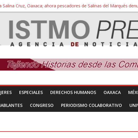
a Salina Cruz, Oaxaca; ahora pescadores de Salinas del Marqués de
iversidad Bienestar de Ixtepec, Oaxaca vuelve a las aulas tras amparo
 reúnen con titular de la SEGOB y exigen detener a los autores materi
nuevo despojo de su territorio para construir un parque eólico
 extracción ilegal de material pétreo de gravera Oyamel
JERES
ESPECIALES
DERECHOS HUMANOS
OAXACA
MÉX
HABLANTES
CONGRESO
PERIODISMO COLABORATIVO
UNI