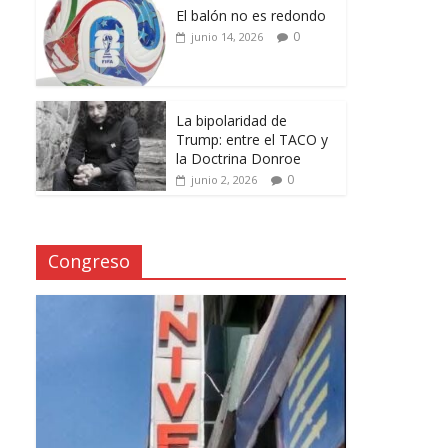
El balón no es redondo
0
junio 14, 2026
La bipolaridad de
Trump: entre el TACO y
la Doctrina Donroe
0
junio 2, 2026
Congreso