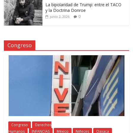
La bipolaridad de Trump: entre el TACO
y la Doctrina Donroe
0
junio 2, 2026
Congreso
Congreso
Derechos
Humanos
INFANCIAS
México
Niñeces
Oaxaca