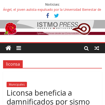
Noticias:
Ángel, el joven autista expulsado por la Universidad Bienestar de
Ixtepec, Oaxaca vuelve a las aulas tras amparo
Familiares de periodista Alejandro Leyva se reúnen con titular de
la SEGOB y exigen detener a los autores materiales e
intelectuales de su asesinato
Alertan pescadores de Juchitán, Oaxaca de nuevo despojo de su
territorio para construir un parque eólico
Pescadores y comuneros ikoots detienen la extracción ilegal de
material pétreo de gravera Oyamel
Un nuevo derrame de hidrocarburo afecta a Salina Cruz, Oaxaca;
ahora pescadores de Salinas del Marqués denuncian daños de
liconsa
Pemex
Municipales
Liconsa beneficia a
damnificados por sismo