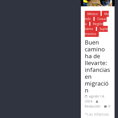
México
Mu
ndo
Oaxac
a
Región
Istmo
Suple
mentos
Buen
camino
ha de
llevarte:
infancias
en
migració
n
agosto 14,
2024
Redacción
0
*Las infancias