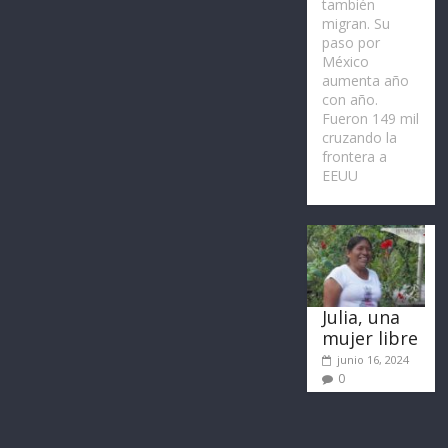
también
migran. Su
paso por
México
aumenta año
con año.
Fueron 149 mil
cruzando la
frontera a
EEUU
Julia, una
mujer libre
junio 16, 2024
0