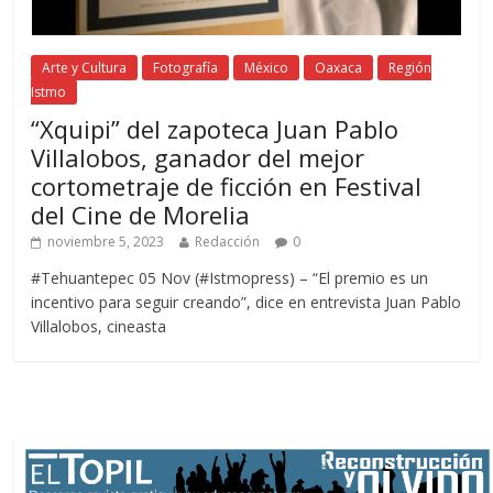
Arte y Cultura
Fotografía
México
Oaxaca
Región
Istmo
“Xquipi” del zapoteca Juan Pablo
Villalobos, ganador del mejor
cortometraje de ficción en Festival
del Cine de Morelia
noviembre 5, 2023
Redacción
0
#Tehuantepec 05 Nov (#Istmopress) – “El premio es un
incentivo para seguir creando”, dice en entrevista Juan Pablo
Villalobos, cineasta