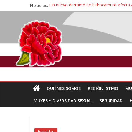
Noticias:
Un nuevo derrame de hidrocarburo afecta 
Ángel, el joven autista expulsado por la Un
Familiares de periodista Alejandro Leyva se
Alertan pescadores de Juchitán, Oaxaca de 
Pescadores y comuneros ikoots detienen la
QUIÉNES SOMOS
REGIÓN ISTMO
MU
MUXES Y DIVERSIDAD SEXUAL
SEGURIDAD
Seguridad