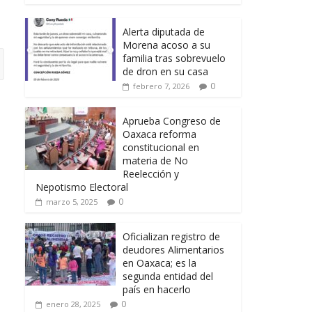
Alerta diputada de
Morena acoso a su
familia tras sobrevuelo
de dron en su casa
0
febrero 7, 2026
Aprueba Congreso de
Oaxaca reforma
constitucional en
materia de No
Reelección y
Nepotismo Electoral
0
marzo 5, 2025
Oficializan registro de
deudores Alimentarios
en Oaxaca; es la
segunda entidad del
país en hacerlo
0
enero 28, 2025