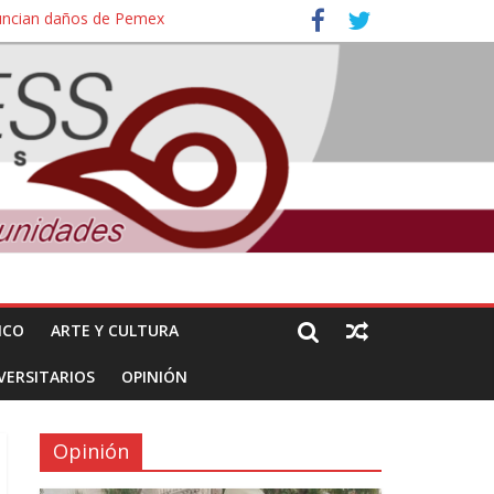
nuncian daños de Pemex
ales e intelectuales de su asesinato
ICO
ARTE Y CULTURA
VERSITARIOS
OPINIÓN
Opinión