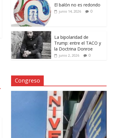
El balón no es redondo
0
junio 14, 2026
La bipolaridad de
Trump: entre el TACO y
la Doctrina Donroe
0
junio 2, 2026
Congreso
→