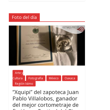
Foto del día
Arte y
Cultura
Fotografía
México
Oaxaca
Región Istmo
“Xquipi” del zapoteca Juan
Pablo Villalobos, ganador
del mejor cortometraje de