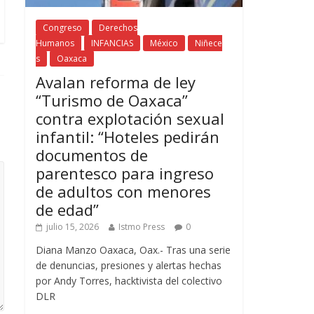
Congreso
Derechos
Humanos
INFANCIAS
México
Niñece
s
Oaxaca
Avalan reforma de ley
“Turismo de Oaxaca”
contra explotación sexual
infantil: “Hoteles pedirán
documentos de
parentesco para ingreso
de adultos con menores
de edad”
julio 15, 2026
Istmo Press
0
Diana Manzo Oaxaca, Oax.- Tras una serie
de denuncias, presiones y alertas hechas
por Andy Torres, hacktivista del colectivo
DLR