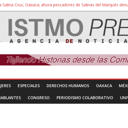
a Salina Cruz, Oaxaca; ahora pescadores de Salinas del Marqués de
iversidad Bienestar de Ixtepec, Oaxaca vuelve a las aulas tras amparo
 reúnen con titular de la SEGOB y exigen detener a los autores materi
nuevo despojo de su territorio para construir un parque eólico
 extracción ilegal de material pétreo de gravera Oyamel
JERES
ESPECIALES
DERECHOS HUMANOS
OAXACA
MÉX
HABLANTES
CONGRESO
PERIODISMO COLABORATIVO
UNI