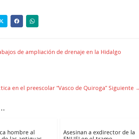
rabajos de ampliación de drenaje en la Hidalgo
tica en el preescolar “Vasco de Quiroga”
Siguiente 
..
ca hombre al
Asesinan a exdirector de la
r de las antiguas
ENUFI en el tramo