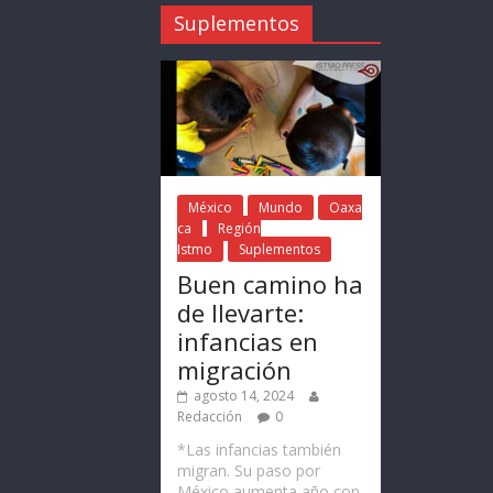
Suplementos
México
Mundo
Oaxa
ca
Región
Istmo
Suplementos
Buen camino ha
de llevarte:
infancias en
migración
agosto 14, 2024
Redacción
0
*Las infancias también
migran. Su paso por
México aumenta año con