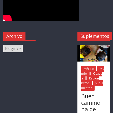
Archivo
Suplementos
México
Mu
ndo
Oaxac
a
Región
Istmo
Suple
mentos
Buen
camino
ha de