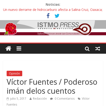
Noticias:
Un nuevo derrame de hidrocarburo afecta a Salina Cruz, Oaxaca;
ahora pescadores de Salinas del Marqués denuncian daños de
Pemex
Ángel, el joven autista expulsado por la Universidad Bienestar de
Ixtepec, Oaxaca vuelve a las aulas tras amparo
Familiares de periodista Alejandro Leyva se reúnen con titular de
la SEGOB y exigen detener a los autores materiales e
intelectuales de su asesinato
Alertan pescadores de Juchitán, Oaxaca de nuevo despojo de su
territorio para construir un parque eólico
Pescadores y comuneros ikoots detienen la extracción ilegal de
material pétreo de gravera Oyamel
Opinión
Víctor Fuentes / Poderoso
imán delos cuentos
julio 5, 2017
Redacción
0 Comentarios
Víctor
Fuentes