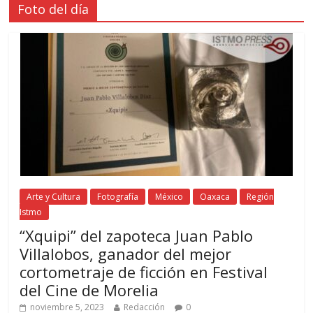
Foto del día
Arte y Cultura
Fotografía
México
Oaxaca
Región
Istmo
“Xquipi” del zapoteca Juan Pablo
Villalobos, ganador del mejor
cortometraje de ficción en Festival
del Cine de Morelia
noviembre 5, 2023
Redacción
0