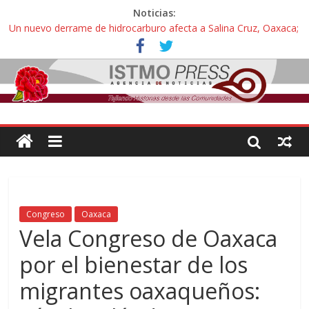
Noticias:
Un nuevo derrame de hidrocarburo afecta a Salina Cruz, Oaxaca;
ahora pescadores de Salinas del Marqués denuncian daños de
Pemex
Ángel, el joven autista expulsado por la Universidad Bienestar de
Ixtepec, Oaxaca vuelve a las aulas tras amparo
Familiares de periodista Alejandro Leyva se reúnen con titular de
la SEGOB y exigen detener a los autores materiales e
intelectuales de su asesinato
Alertan pescadores de Juchitán, Oaxaca de nuevo despojo de su
territorio para construir un parque eólico
Pescadores y comuneros ikoots detienen la extracción ilegal de
material pétreo de gravera Oyamel
Congreso
Oaxaca
Vela Congreso de Oaxaca
por el bienestar de los
migrantes oaxaqueños: