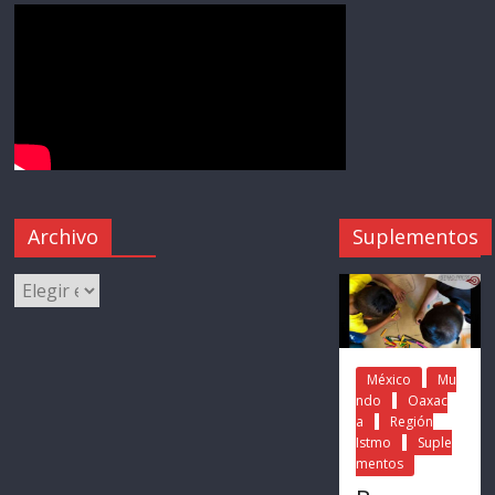
Archivo
Suplementos
México
Mu
ndo
Oaxac
a
Región
Istmo
Suple
mentos