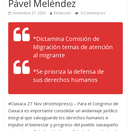
Pável Meléndez
noviembre 27, 2020
Redacción
0 Comentarios
*Dictamina Comisión de
Migración temas de atención
al migrante
*Se prioriza la defensa de
sus derechos humanos
#Oaxaca 27 Nov (#Istmopress) – Para el Congreso de
Oaxaca es importante consolidar un andamiaje jurídico
integral que salvaguarde los derechos humanos e
impulse el bienestar y progreso del pueblo oaxaqueño