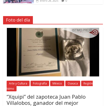
0
enero 28, 2025
Foto del día
Arte y Cultura
Fotografía
México
Oaxaca
Región
Istmo
“Xquipi” del zapoteca Juan Pablo
Villalobos, ganador del mejor