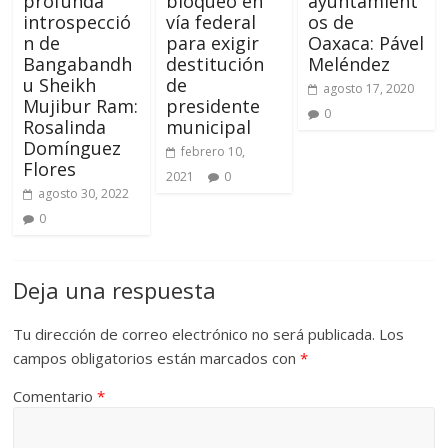
profunda
bloqueo en
ayuntamient
introspecció
vía federal
os de
n de
para exigir
Oaxaca: Pável
Bangabandh
destitución
Meléndez
u Sheikh
de
agosto 17, 2020
Mujibur Ram:
presidente
0
Rosalinda
municipal
Domínguez
febrero 10,
Flores
2021
0
agosto 30, 2022
0
Deja una respuesta
Tu dirección de correo electrónico no será publicada.
Los
campos obligatorios están marcados con
*
Comentario
*