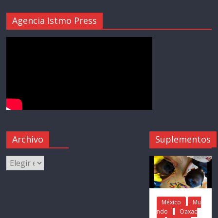
Agencia Istmo Press
Archivo
Suplementos
México
Mu
ndo
Oaxac