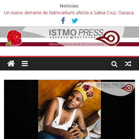
Noticias:
Un nuevo derrame de hidrocarburo afecta a Salina Cruz, Oaxaca;
ahora pescadores de Salinas del Marqués denuncian daños de
Pemex
Ángel, el joven autista expulsado por la Universidad Bienestar de
Ixtepec, Oaxaca vuelve a las aulas tras amparo
Familiares de periodista Alejandro Leyva se reúnen con titular de
la SEGOB y exigen detener a los autores materiales e
intelectuales de su asesinato
Alertan pescadores de Juchitán, Oaxaca de nuevo despojo de su
territorio para construir un parque eólico
Pescadores y comuneros ikoots detienen la extracción ilegal de
material pétreo de gravera Oyamel