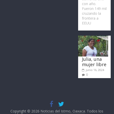
con año.
Fueron 149 mil
cruzando la
frontera a
EEUU
Julia, una
mujer libre
junio 16, 2024
0
Copyright © 2026
Noticias del Istmo, Oaxaca
. Todos los