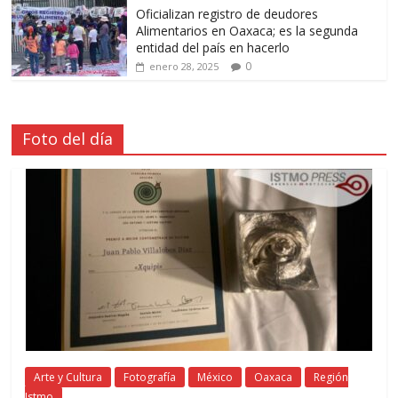
Oficializan registro de deudores
Alimentarios en Oaxaca; es la segunda
entidad del país en hacerlo
0
enero 28, 2025
Foto del día
Arte y Cultura
Fotografía
México
Oaxaca
Región
Istmo