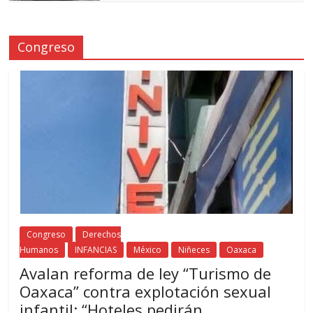
Congreso
Congreso
Derechos
Humanos
INFANCIAS
México
Niñeces
Oaxaca
Avalan reforma de ley “Turismo de
Oaxaca” contra explotación sexual
infantil: “Hoteles pedirán