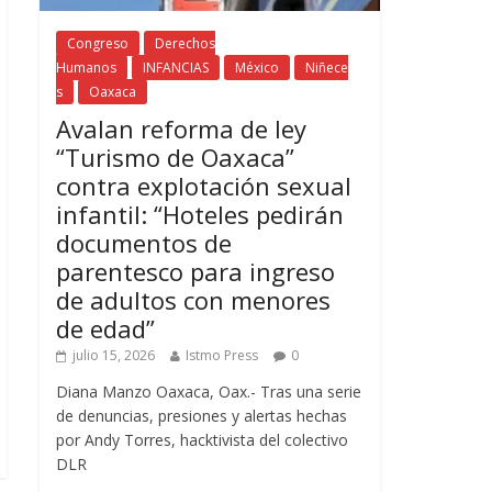
Congreso
Derechos
Humanos
INFANCIAS
México
Niñece
s
Oaxaca
Avalan reforma de ley
“Turismo de Oaxaca”
contra explotación sexual
infantil: “Hoteles pedirán
documentos de
parentesco para ingreso
de adultos con menores
de edad”
julio 15, 2026
Istmo Press
0
Diana Manzo Oaxaca, Oax.- Tras una serie
de denuncias, presiones y alertas hechas
por Andy Torres, hacktivista del colectivo
DLR