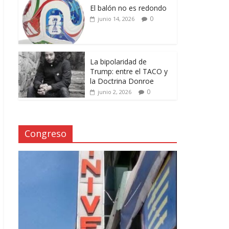
El balón no es redondo
0
junio 14, 2026
La bipolaridad de
Trump: entre el TACO y
la Doctrina Donroe
0
junio 2, 2026
Congreso