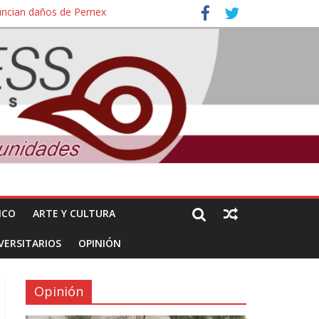
nuncian daños de Pemex
ales e intelectuales de su asesinato
ICO
ARTE Y CULTURA
VERSITARIOS
OPINIÓN
Opinión