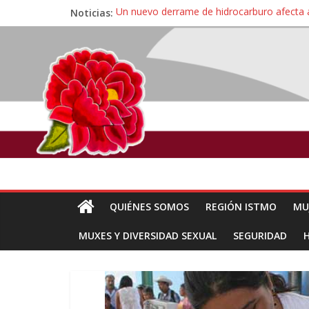
Noticias:
Un nuevo derrame de hidrocarburo afecta 
Ángel, el joven autista expulsado por la Un
Familiares de periodista Alejandro Leyva se
Alertan pescadores de Juchitán, Oaxaca de 
Pescadores y comuneros ikoots detienen la
QUIÉNES SOMOS
REGIÓN ISTMO
MU
MUXES Y DIVERSIDAD SEXUAL
SEGURIDAD