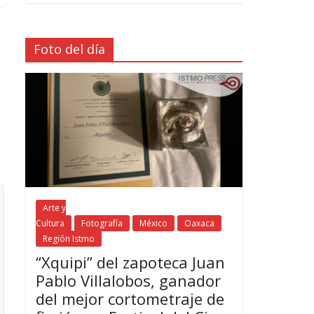
Foto del día
Arte y
Cultura
Fotografía
México
Oaxaca
Región Istmo
“Xquipi” del zapoteca Juan
Pablo Villalobos, ganador
del mejor cortometraje de