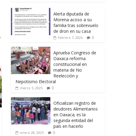
Alerta diputada de
Morena acoso a su
familia tras sobrevuelo
de dron en su casa
→
0
febrero 7, 2026
Aprueba Congreso de
Oaxaca reforma
constitucional en
materia de No
Reelección y
Nepotismo Electoral
0
marzo 5, 2025
Oficializan registro de
deudores Alimentarios
en Oaxaca; es la
segunda entidad del
país en hacerlo
0
enero 28, 2025