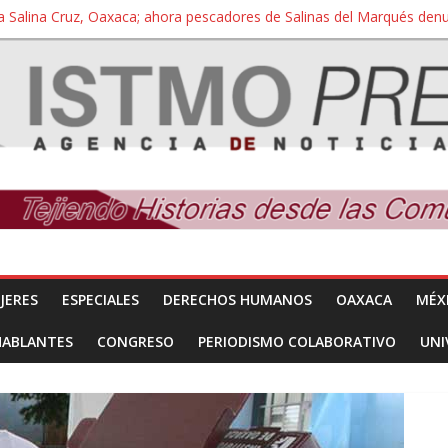
a Salina Cruz, Oaxaca; ahora pescadores de Salinas del Marqués de
iversidad Bienestar de Ixtepec, Oaxaca vuelve a las aulas tras amparo
 reúnen con titular de la SEGOB y exigen detener a los autores materi
nuevo despojo de su territorio para construir un parque eólico
 extracción ilegal de material pétreo de gravera Oyamel
JERES
ESPECIALES
DERECHOS HUMANOS
OAXACA
MÉX
HABLANTES
CONGRESO
PERIODISMO COLABORATIVO
UNI