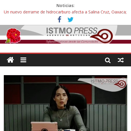
Noticias:
Un nuevo derrame de hidrocarburo afecta a Salina Cruz, Oaxaca;
ahora pescadores de Salinas del Marqués denuncian daños de
Pemex
Ángel, el joven autista expulsado por la Universidad Bienestar de
Ixtepec, Oaxaca vuelve a las aulas tras amparo
Familiares de periodista Alejandro Leyva se reúnen con titular de
la SEGOB y exigen detener a los autores materiales e
intelectuales de su asesinato
Alertan pescadores de Juchitán, Oaxaca de nuevo despojo de su
territorio para construir un parque eólico
Pescadores y comuneros ikoots detienen la extracción ilegal de
material pétreo de gravera Oyamel