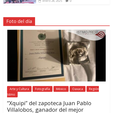
0
enero 28, 2025
Foto del día
Arte y Cultura
Fotografía
México
Oaxaca
Región
Istmo
“Xquipi” del zapoteca Juan Pablo
Villalobos, ganador del mejor