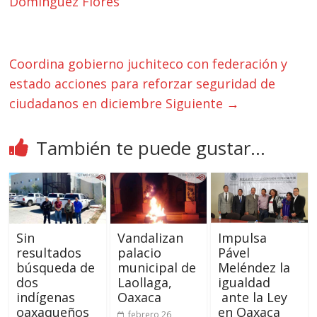
Domínguez Flores
Coordina gobierno juchiteco con federación y
estado acciones para reforzar seguridad de
ciudadanos en diciembre
Siguiente →
También te puede gustar...
Sin
Vandalizan
Impulsa
resultados
palacio
Pável
búsqueda de
municipal de
Meléndez la
dos
Laollaga,
igualdad
indígenas
Oaxaca
ante la Ley
oaxaqueños
en Oaxaca
febrero 26,