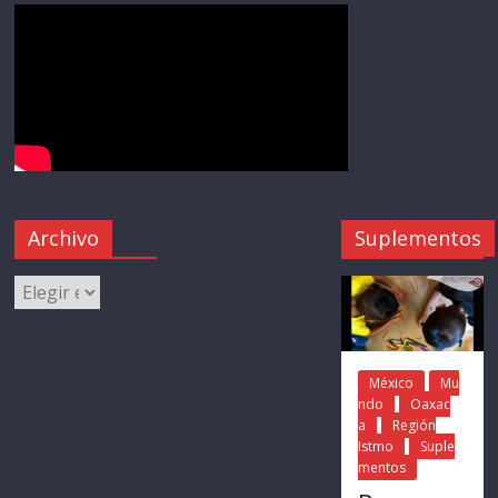
Archivo
Suplementos
México
Mu
ndo
Oaxac
a
Región
Istmo
Suple
mentos