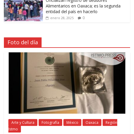
Oficializan registro de deudores
Alimentarios en Oaxaca; es la segunda
entidad del país en hacerlo
0
enero 28, 2025
Foto del día
Arte y Cultura
Fotografía
México
Oaxaca
Región
Istmo