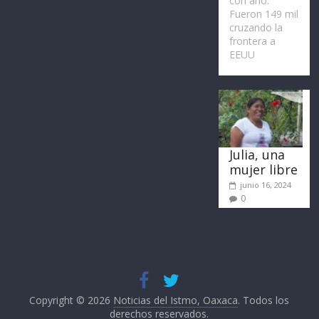
con año.
Fueron 149 mil
cruzando la
frontera a
EEUU
Julia, una
mujer libre
junio 16, 2024
0
Copyright © 2026
Noticias del Istmo, Oaxaca
. Todos los
derechos reservados.