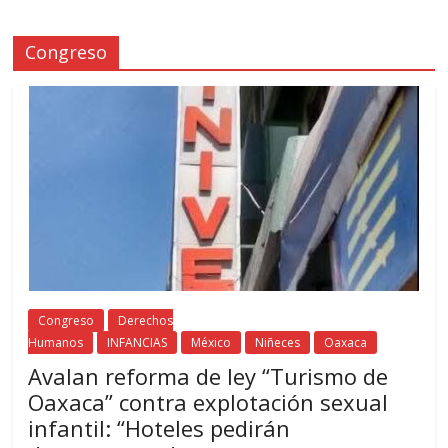
Congreso
Congreso
Derechos
Humanos
INFANCIAS
México
Niñeces
Oaxaca
Avalan reforma de ley “Turismo de
Oaxaca” contra explotación sexual
infantil: “Hoteles pedirán