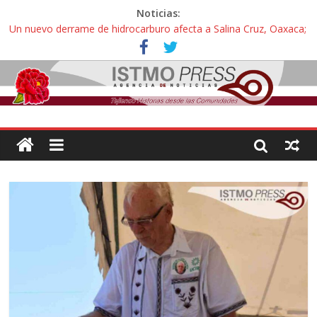
Noticias:
Un nuevo derrame de hidrocarburo afecta a Salina Cruz, Oaxaca;
ahora pescadores de Salinas del Marqués denuncian daños de
Pemex
Ángel, el joven autista expulsado por la Universidad Bienestar de
Ixtepec, Oaxaca vuelve a las aulas tras amparo
Familiares de periodista Alejandro Leyva se reúnen con titular de
la SEGOB y exigen detener a los autores materiales e
intelectuales de su asesinato
Alertan pescadores de Juchitán, Oaxaca de nuevo despojo de su
territorio para construir un parque eólico
Pescadores y comuneros ikoots detienen la extracción ilegal de
material pétreo de gravera Oyamel