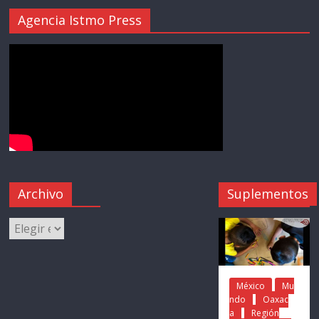
Agencia Istmo Press
Archivo
Suplementos
México
Mu
ndo
Oaxac
a
Región