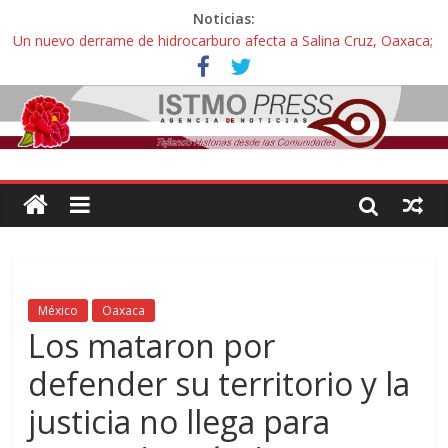
Noticias:
Un nuevo derrame de hidrocarburo afecta a Salina Cruz, Oaxaca;
ahora pescadores de Salinas del Marqués denuncian daños de
Pemex
Ángel, el joven autista expulsado por la Universidad Bienestar de
Ixtepec, Oaxaca vuelve a las aulas tras amparo
Familiares de periodista Alejandro Leyva se reúnen con titular de
la SEGOB y exigen detener a los autores materiales e
intelectuales de su asesinato
Alertan pescadores de Juchitán, Oaxaca de nuevo despojo de su
territorio para construir un parque eólico
Pescadores y comuneros ikoots detienen la extracción ilegal de
material pétreo de gravera Oyamel
México
Oaxaca
Los mataron por
defender su territorio y la
justicia no llega para