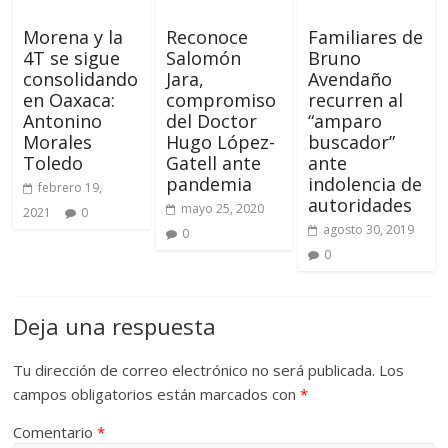
Morena y la
Reconoce
Familiares de
4T se sigue
Salomón
Bruno
consolidando
Jara,
Avendaño
en Oaxaca:
compromiso
recurren al
Antonino
del Doctor
“amparo
Morales
Hugo López-
buscador”
Toledo
Gatell ante
ante
pandemia
indolencia de
febrero 19,
autoridades
mayo 25, 2020
2021
0
agosto 30, 2019
0
0
Deja una respuesta
Tu dirección de correo electrónico no será publicada.
Los
campos obligatorios están marcados con
*
Comentario
*