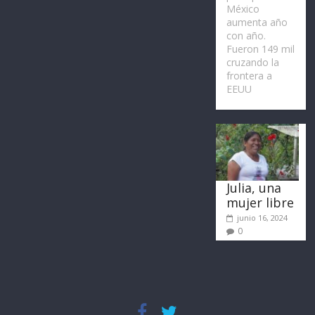
México
aumenta año
con año.
Fueron 149 mil
cruzando la
frontera a
EEUU
Julia, una
mujer libre
junio 16, 2024
0