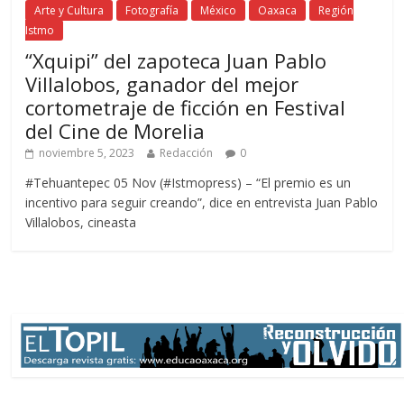
Arte y Cultura
Fotografía
México
Oaxaca
Región
Istmo
“Xquipi” del zapoteca Juan Pablo
Villalobos, ganador del mejor
cortometraje de ficción en Festival
del Cine de Morelia
noviembre 5, 2023
Redacción
0
#Tehuantepec 05 Nov (#Istmopress) – “El premio es un
incentivo para seguir creando”, dice en entrevista Juan Pablo
Villalobos, cineasta