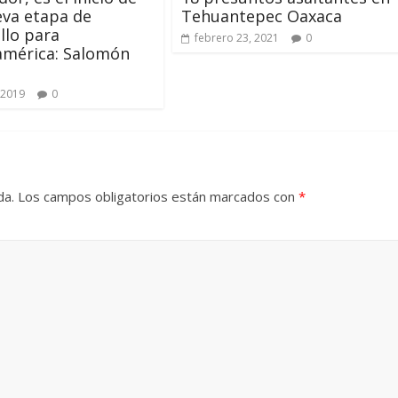
va etapa de
Tehuantepec Oaxaca
llo para
febrero 23, 2021
0
américa: Salomón
 2019
0
da.
Los campos obligatorios están marcados con
*