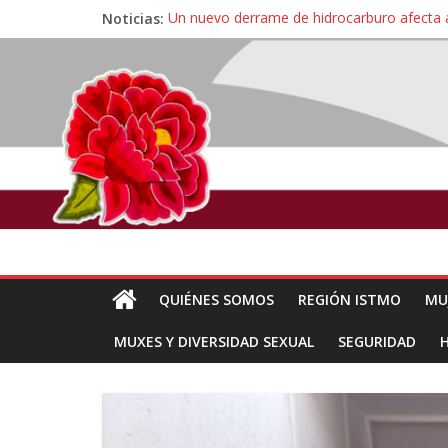
Noticias:
Un nuevo derrame de hidrocarburo afecta 
Ángel, el joven autista expulsado por la Un
Familiares de periodista Alejandro Leyva se
Alertan pescadores de Juchitán, Oaxaca de 
Pescadores y comuneros ikoots detienen la
QUIÉNES SOMOS
REGIÓN ISTMO
MU
MUXES Y DIVERSIDAD SEXUAL
SEGURIDAD