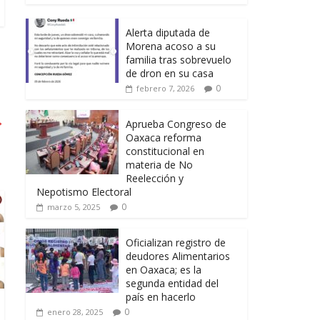
Alerta diputada de
Morena acoso a su
familia tras sobrevuelo
de dron en su casa
0
febrero 7, 2026
→
Aprueba Congreso de
Oaxaca reforma
constitucional en
materia de No
Reelección y
Nepotismo Electoral
0
marzo 5, 2025
Oficializan registro de
deudores Alimentarios
en Oaxaca; es la
segunda entidad del
país en hacerlo
0
enero 28, 2025