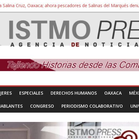
a Salina Cruz, Oaxaca; ahora pescadores de Salinas del Marqués de
iversidad Bienestar de Ixtepec, Oaxaca vuelve a las aulas tras amparo
 reúnen con titular de la SEGOB y exigen detener a los autores materi
nuevo despojo de su territorio para construir un parque eólico
 extracción ilegal de material pétreo de gravera Oyamel
JERES
ESPECIALES
DERECHOS HUMANOS
OAXACA
MÉX
HABLANTES
CONGRESO
PERIODISMO COLABORATIVO
UNI