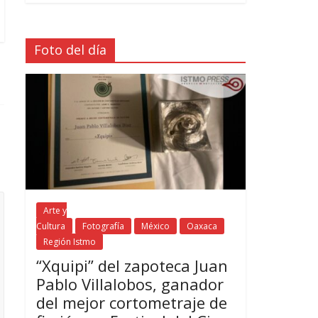
Foto del día
Arte y
Cultura
Fotografía
México
Oaxaca
Región Istmo
“Xquipi” del zapoteca Juan
Pablo Villalobos, ganador
del mejor cortometraje de