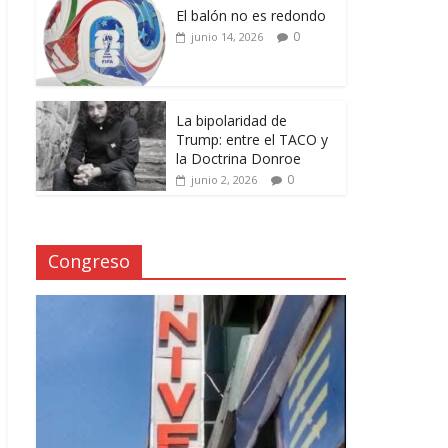
El balón no es redondo
0
junio 14, 2026
La bipolaridad de
Trump: entre el TACO y
la Doctrina Donroe
0
junio 2, 2026
Congreso