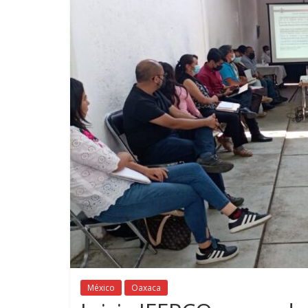
México
Oaxaca