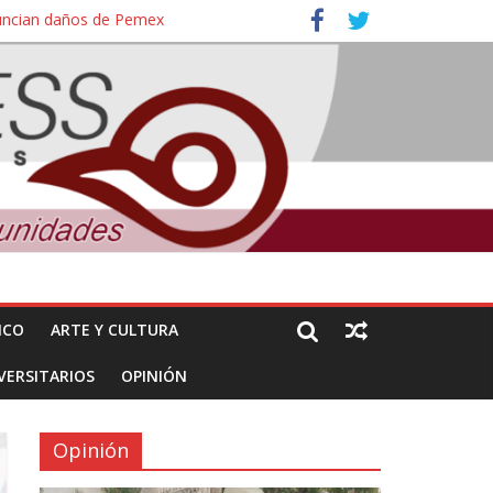
nuncian daños de Pemex
ales e intelectuales de su asesinato
ICO
ARTE Y CULTURA
VERSITARIOS
OPINIÓN
Opinión