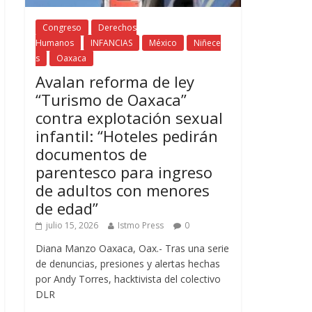
Congreso
Derechos
Humanos
INFANCIAS
México
Niñece
s
Oaxaca
Avalan reforma de ley
“Turismo de Oaxaca”
contra explotación sexual
infantil: “Hoteles pedirán
documentos de
parentesco para ingreso
de adultos con menores
de edad”
julio 15, 2026
Istmo Press
0
Diana Manzo Oaxaca, Oax.- Tras una serie
de denuncias, presiones y alertas hechas
por Andy Torres, hacktivista del colectivo
DLR