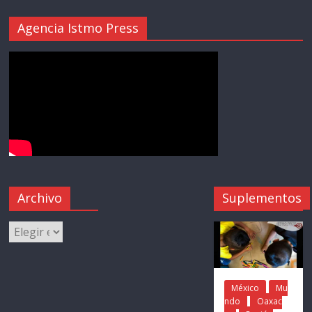
Agencia Istmo Press
Archivo
Suplementos
México
Mu
ndo
Oaxac