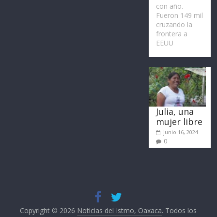
con año.
Fueron 149 mil
cruzando la
frontera a
EEUU
Julia, una
mujer libre
junio 16, 2024
0
Copyright © 2026
Noticias del Istmo, Oaxaca
. Todos los