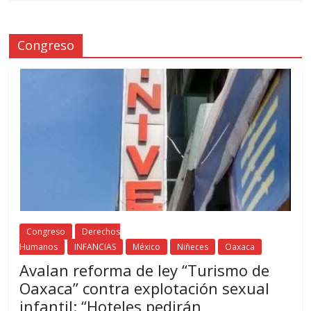
Congreso
Congreso
Derechos
Humanos
INFANCIAS
México
Niñeces
Oaxaca
Avalan reforma de ley “Turismo de
Oaxaca” contra explotación sexual
infantil: “Hoteles pedirán