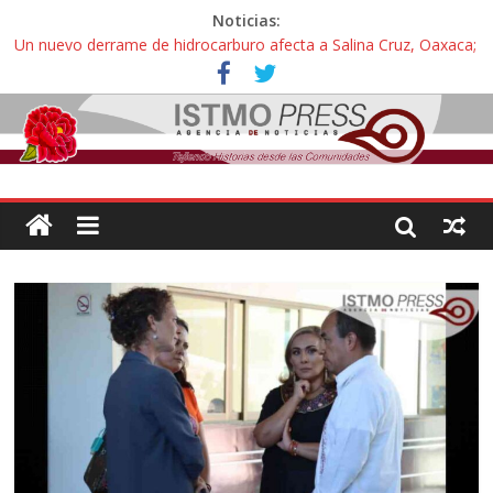
Noticias:
Un nuevo derrame de hidrocarburo afecta a Salina Cruz, Oaxaca;
ahora pescadores de Salinas del Marqués denuncian daños de
Pemex
Ángel, el joven autista expulsado por la Universidad Bienestar de
Ixtepec, Oaxaca vuelve a las aulas tras amparo
Familiares de periodista Alejandro Leyva se reúnen con titular de
la SEGOB y exigen detener a los autores materiales e
intelectuales de su asesinato
Alertan pescadores de Juchitán, Oaxaca de nuevo despojo de su
territorio para construir un parque eólico
Pescadores y comuneros ikoots detienen la extracción ilegal de
material pétreo de gravera Oyamel