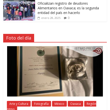
Oficializan registro de deudores
Alimentarios en Oaxaca; es la segunda
entidad del país en hacerlo
0
enero 28, 2025
Foto del día
Arte y Cultura
Fotografía
México
Oaxaca
Región
Istmo