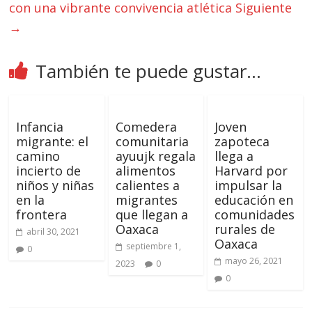
con una vibrante convivencia atlética
Siguiente
→
También te puede gustar...
Infancia
Comedera
Joven
migrante: el
comunitaria
zapoteca
camino
ayuujk regala
llega a
incierto de
alimentos
Harvard por
niños y niñas
calientes a
impulsar la
en la
migrantes
educación en
frontera
que llegan a
comunidades
Oaxaca
rurales de
abril 30, 2021
Oaxaca
septiembre 1,
0
mayo 26, 2021
2023
0
0