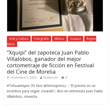
Arte y Cultura
Fotografía
México
Oaxaca
Región
Istmo
“Xquipi” del zapoteca Juan Pablo
Villalobos, ganador del mejor
cortometraje de ficción en Festival
del Cine de Morelia
noviembre 5, 2023
Redacción
0
#Tehuantepec 05 Nov (#Istmopress) – “El premio es un
incentivo para seguir creando”, dice en entrevista Juan Pablo
Villalobos, cineasta