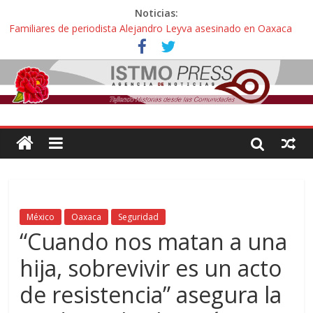
Noticias:
Familiares de periodista Alejandro Leyva asesinado en Oaxaca
protestan y exigen justicia en desfile de delegaciones
Alertan pescadores de Juchitán, Oaxaca de nuevo despojo de su
territorio para construir un parque eólico
Pescadores y comuneros ikoots detienen la extracción ilegal de
material pétreo de gravera Oyamel
Un nuevo derrame de hidrocarburo afecta a Salina Cruz, Oaxaca;
ahora pescadores de Salinas del Marqués denuncian daños de
Pemex
🎧Capítulo 2 : CUIDAR A MI HIJA CON SÍNDROME DE DOWN
México
Oaxaca
Seguridad
“Cuando nos matan a una
hija, sobrevivir es un acto
de resistencia” asegura la