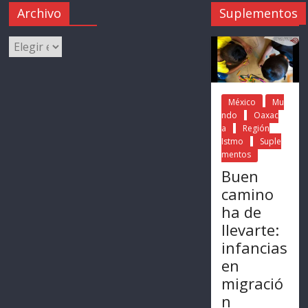
Archivo
Suplementos
México
Mu
ndo
Oaxac
a
Región
Istmo
Suple
mentos
Buen
camino
ha de
llevarte:
infancias
en
migració
n