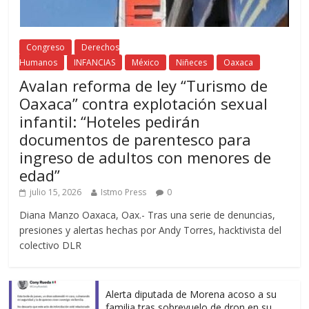
Congreso
Derechos
Humanos
INFANCIAS
México
Niñeces
Oaxaca
Avalan reforma de ley “Turismo de
Oaxaca” contra explotación sexual
infantil: “Hoteles pedirán
documentos de parentesco para
ingreso de adultos con menores de
edad”
julio 15, 2026
Istmo Press
0
Diana Manzo Oaxaca, Oax.- Tras una serie de denuncias,
presiones y alertas hechas por Andy Torres, hacktivista del
colectivo DLR
Alerta diputada de Morena acoso a su
familia tras sobrevuelo de dron en su