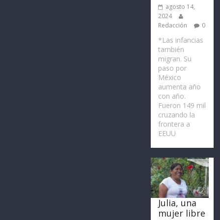
agosto 14,
2024
Redacción
0
*Las infancias
también
migran. Su
paso por
México
aumenta año
con año.
Fueron 149 mil
cruzando la
frontera a
EEUU
Julia, una
mujer libre