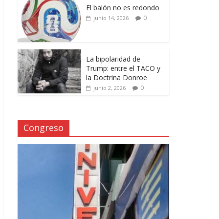
El balón no es redondo
0
junio 14, 2026
La bipolaridad de
Trump: entre el TACO y
la Doctrina Donroe
0
junio 2, 2026
Congreso