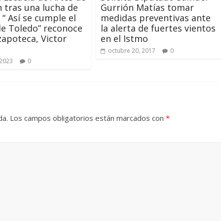
n tras una lucha de
Gurrión Matías tomar
 “ Así se cumple el
medidas preventivas ante
e Toledo” reconoce
la alerta de fuertes vientos
zapoteca, Victor
en el Istmo
octubre 20, 2017
0
 2023
0
da.
Los campos obligatorios están marcados con
*