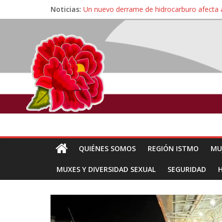
Noticias:
Un nuevo derrame de hidrocarburo afecta 
Ángel, el joven autista expulsado por la Un
Familiares de periodista Alejandro Leyva se
Alertan pescadores de Juchitán, Oaxaca de 
Pescadores y comuneros ikoots detienen la
QUIÉNES SOMOS
REGIÓN ISTMO
MU
MUXES Y DIVERSIDAD SEXUAL
SEGURIDAD