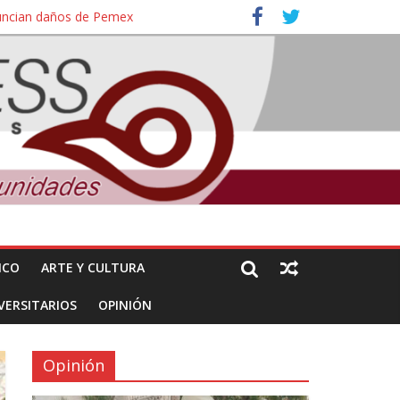
nuncian daños de Pemex
ales e intelectuales de su asesinato
ICO
ARTE Y CULTURA
VERSITARIOS
OPINIÓN
Opinión