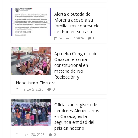
Alerta diputada de
Morena acoso a su
familia tras sobrevuelo
de dron en su casa
0
febrero 7, 2026
Aprueba Congreso de
Oaxaca reforma
constitucional en
materia de No
Reelección y
Nepotismo Electoral
0
marzo 5, 2025
Oficializan registro de
deudores Alimentarios
en Oaxaca; es la
segunda entidad del
país en hacerlo
0
enero 28, 2025