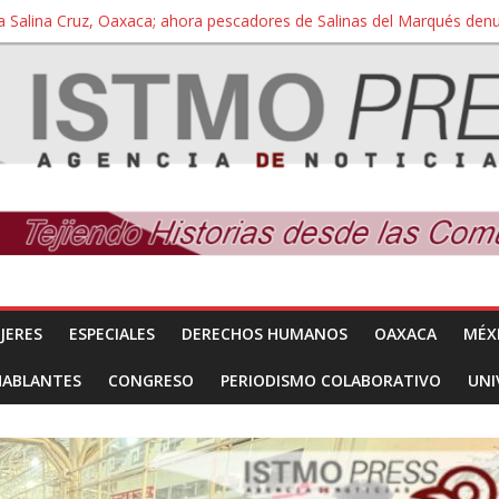
a Salina Cruz, Oaxaca; ahora pescadores de Salinas del Marqués de
iversidad Bienestar de Ixtepec, Oaxaca vuelve a las aulas tras amparo
 reúnen con titular de la SEGOB y exigen detener a los autores materi
nuevo despojo de su territorio para construir un parque eólico
 extracción ilegal de material pétreo de gravera Oyamel
JERES
ESPECIALES
DERECHOS HUMANOS
OAXACA
MÉX
HABLANTES
CONGRESO
PERIODISMO COLABORATIVO
UNI