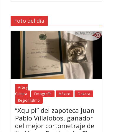
Foto del día
Arte y
Cultura
Fotografía
México
Oaxaca
Región Istmo
“Xquipi” del zapoteca Juan
Pablo Villalobos, ganador
del mejor cortometraje de