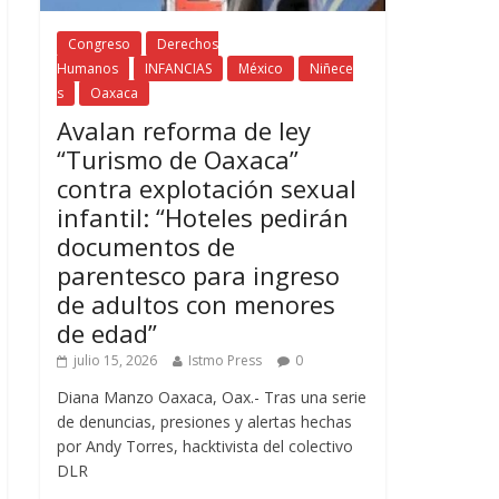
Congreso
Derechos
Humanos
INFANCIAS
México
Niñece
s
Oaxaca
Avalan reforma de ley
“Turismo de Oaxaca”
contra explotación sexual
infantil: “Hoteles pedirán
documentos de
parentesco para ingreso
de adultos con menores
de edad”
julio 15, 2026
Istmo Press
0
Diana Manzo Oaxaca, Oax.- Tras una serie
de denuncias, presiones y alertas hechas
por Andy Torres, hacktivista del colectivo
DLR