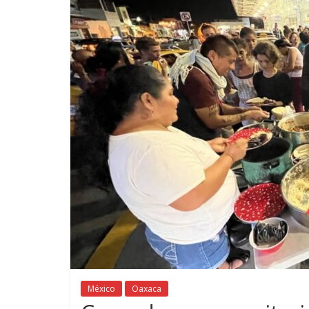
México
Oaxaca