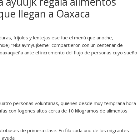
 ayuujk regala alimentos
 que llegan a Oaxaca
ras, frijoles y lentejas ese fue el menú que anoche,
(mixe) “Nkä’äymyujkëmë” compartieron con un centenar de
l oaxaqueña ante el incremento del flujo de personas cuyo sueño
cuatro personas voluntarias, quienes desde muy temprana hora
ufas con fogones altos cerca de 10 kilogramos de alimentos
utobuses de primera clase. En fila cada uno de los migrantes
e ayuda.