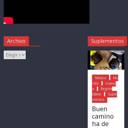
Archivo
Suplementos
México
Mu
ndo
Oaxac
a
Región
Istmo
Suple
mentos
Buen
camino
ha de