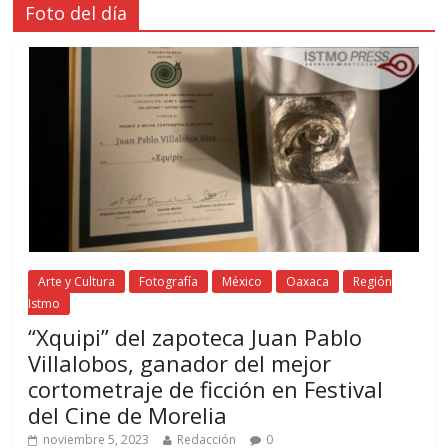
Foto del día
Arte y Cultura
Fotografía
México
Oaxaca
Región
Istmo
“Xquipi” del zapoteca Juan Pablo
Villalobos, ganador del mejor
cortometraje de ficción en Festival
del Cine de Morelia
noviembre 5, 2023
Redacción
0