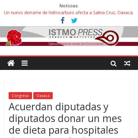
Noticias:
Un nuevo derrame de hidrocarburo afecta a Salina Cruz, Oaxaca;
ahora pescadores de Salinas del Marqués denuncian daños de
Pemex
Ángel, el joven autista expulsado por la Universidad Bienestar de
Ixtepec, Oaxaca vuelve a las aulas tras amparo
Familiares de periodista Alejandro Leyva se reúnen con titular de
la SEGOB y exigen detener a los autores materiales e
intelectuales de su asesinato
Alertan pescadores de Juchitán, Oaxaca de nuevo despojo de su
territorio para construir un parque eólico
Pescadores y comuneros ikoots detienen la extracción ilegal de
material pétreo de gravera Oyamel
Congreso
Oaxaca
Acuerdan diputadas y
diputados donar un mes
de dieta para hospitales