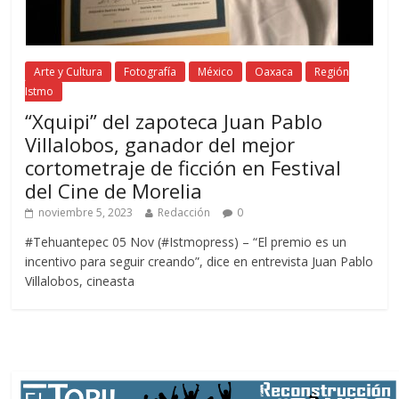
Arte y Cultura
Fotografía
México
Oaxaca
Región
Istmo
“Xquipi” del zapoteca Juan Pablo
Villalobos, ganador del mejor
cortometraje de ficción en Festival
del Cine de Morelia
noviembre 5, 2023
Redacción
0
#Tehuantepec 05 Nov (#Istmopress) – “El premio es un
incentivo para seguir creando”, dice en entrevista Juan Pablo
Villalobos, cineasta