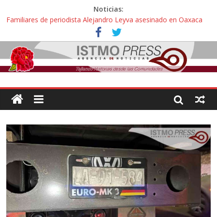
Noticias:
Familiares de periodista Alejandro Leyva asesinado en Oaxaca
protestan y exigen justicia en desfile de delegaciones
Alertan pescadores de Juchitán, Oaxaca de nuevo despojo de su
territorio para construir un parque eólico
Pescadores y comuneros ikoots detienen la extracción ilegal de
material pétreo de gravera Oyamel
Un nuevo derrame de hidrocarburo afecta a Salina Cruz, Oaxaca;
ahora pescadores de Salinas del Marqués denuncian daños de
Pemex
🎧Capítulo 2 : CUIDAR A MI HIJA CON SÍNDROME DE DOWN