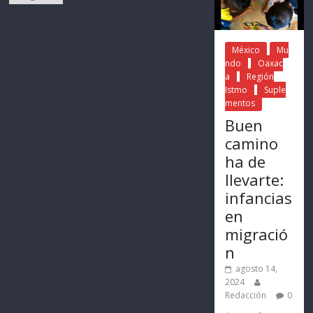
México
Mu
ndo
Oaxac
a
Región
Istmo
Suple
mentos
Buen
camino
ha de
llevarte:
infancias
en
migració
n
agosto 14,
2024
Redacción
0