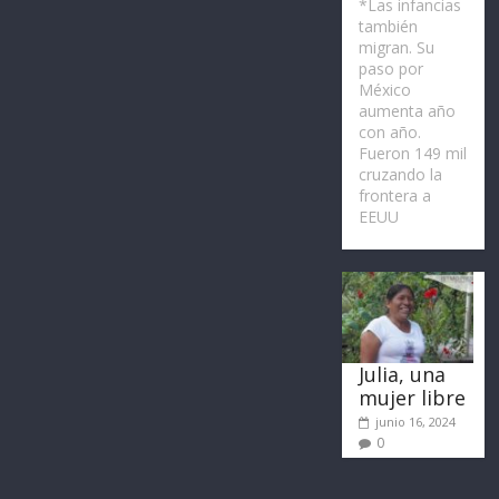
*Las infancias
también
migran. Su
paso por
México
aumenta año
con año.
Fueron 149 mil
cruzando la
frontera a
EEUU
Julia, una
mujer libre
junio 16, 2024
0