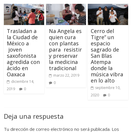
Trasladan a
Na Angela es
Cerro del
la Ciudad de
quien cura
Tigre” un
México a
con plantas
espacio
joven
para resistir
sagrado de
saxofonista
y preservar
San Blas
agredida con
la medicina
Atempa
ácido en
tradicional
donde la
Oaxaca
música vibra
marzo 22, 2019
en lo alto
diciembre 14,
0
septiembre 10,
2019
0
2020
0
Deja una respuesta
Tu dirección de correo electrónico no será publicada.
Los