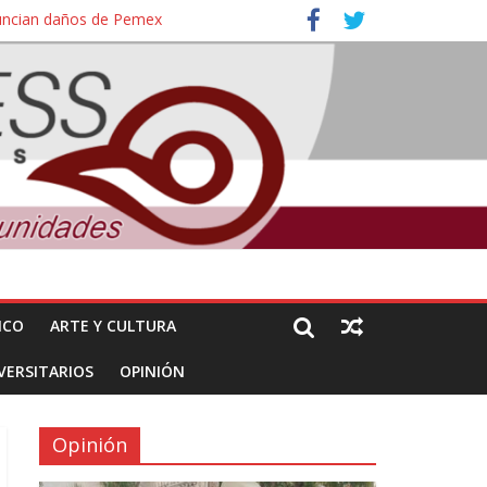
nuncian daños de Pemex
ales e intelectuales de su asesinato
ICO
ARTE Y CULTURA
VERSITARIOS
OPINIÓN
Opinión