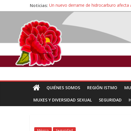
Noticias:
Un nuevo derrame de hidrocarburo afecta 
Ángel, el joven autista expulsado por la Un
Familiares de periodista Alejandro Leyva se
Alertan pescadores de Juchitán, Oaxaca de 
Pescadores y comuneros ikoots detienen la
QUIÉNES SOMOS
REGIÓN ISTMO
MU
MUXES Y DIVERSIDAD SEXUAL
SEGURIDAD
México
Seguridad