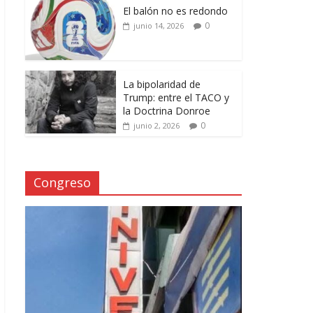
El balón no es redondo
0
junio 14, 2026
La bipolaridad de
Trump: entre el TACO y
la Doctrina Donroe
0
junio 2, 2026
Congreso