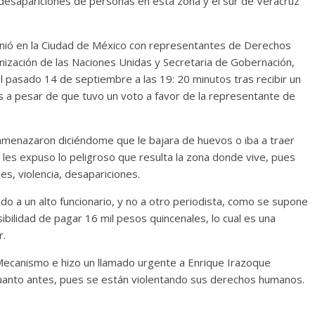
desapariciones de personas en esta zona y el sur de Veracruz
unió en la Ciudad de México con representantes de Derechos
nización de las Naciones Unidas y Secretaria de Gobernación,
 pasado 14 de septiembre a las 19: 20 minutos tras recibir un
as a pesar de que tuvo un voto a favor de la representante de
amenazaron diciéndome que le bajara de huevos o iba a traer
 les expuso lo peligroso que resulta la zona donde vive, pues
s, violencia, desapariciones.
o a un alto funcionario, y no a otro periodista, como se supone
ibilidad de pagar 16 mil pesos quincenales, lo cual es una
r.
l Mecanismo e hizo un llamado urgente a Enrique Irazoque
cuanto antes, pues se están violentando sus derechos humanos.