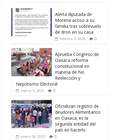
Alerta diputada de
Morena acoso a su
familia tras sobrevuelo
de dron en su casa
0
febrero 7, 2026
Aprueba Congreso de
Oaxaca reforma
constitucional en
materia de No
Reelección y
Nepotismo Electoral
0
marzo 5, 2025
Oficializan registro de
deudores Alimentarios
en Oaxaca; es la
segunda entidad del
país en hacerlo
0
enero 28, 2025