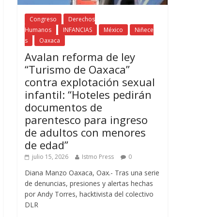
Congreso
Derechos
Humanos
INFANCIAS
México
Niñece
s
Oaxaca
Avalan reforma de ley
“Turismo de Oaxaca”
contra explotación sexual
infantil: “Hoteles pedirán
documentos de
parentesco para ingreso
de adultos con menores
de edad”
julio 15, 2026
Istmo Press
0
Diana Manzo Oaxaca, Oax.- Tras una serie
de denuncias, presiones y alertas hechas
por Andy Torres, hacktivista del colectivo
DLR