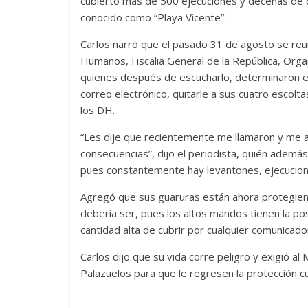
cubierto más de 500 ejecuciones y decenas de 
conocido como “Playa Vicente”.
Carlos narró que el pasado 31 de agosto se re
Humanos, Fiscalia General de la República, Orga
quienes después de escucharlo, determinaron el
correo electrónico, quitarle a sus cuatro escolt
los DH.
“Les dije que recientemente me llamaron y me 
consecuencias”, dijo el periodista, quién además
pues constantemente hay levantones, ejecucione
Agregó que sus guaruras están ahora protegiend
debería ser, pues los altos mandos tienen la pos
cantidad alta de cubrir por cualquier comunicado
Carlos dijo que su vida corre peligro y exigió a
Palazuelos para que le regresen la protección 