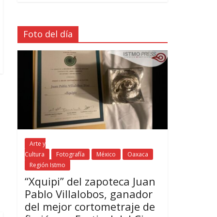
Foto del día
Arte y
Cultura
Fotografía
México
Oaxaca
Región Istmo
“Xquipi” del zapoteca Juan
Pablo Villalobos, ganador
del mejor cortometraje de