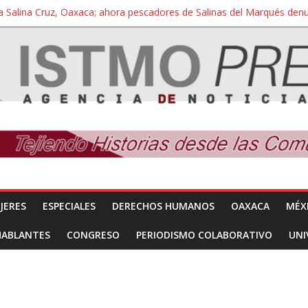
a Salina Cruz, Oaxaca; ahora pescadores de Salinas del Marqués de
iversidad Bienestar de Ixtepec, Oaxaca vuelve a las aulas tras amparo
 reúnen con titular de la SEGOB y exigen detener a los autores materi
nuevo despojo de su territorio para construir un parque eólico
 extracción ilegal de material pétreo de gravera Oyamel
JERES
ESPECIALES
DERECHOS HUMANOS
OAXACA
MÉX
HABLANTES
CONGRESO
PERIODISMO COLABORATIVO
UNI