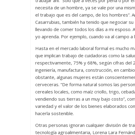
trabajar ahí. “Solo que a veces por pena o por 
necesita de un hombre, ya se vale por una mism
el trabajo que es del campo, de los hombres”. An
Casarrubias, también ha tenido que negociar su cr
llevando de comer todos los días a mi esposo. 
yo aprenda. Por ejemplo, cuando va al campo a 
Hasta en el mercado laboral formal es mucho má
que implican trabajo de cuidadoras como la salud
respectivamente, 75% y 68%, según cifras del 2
ingeniería, manufactura, construcción, en cambi
obstante, algunas mujeres están conscientement
cerveceras. “De forma natural somos las person
cereales locales, como maíz criollo, trigo, ceb
vendiendo sus tierras a un muy bajo costo”, com
variedad y el valor de los bienes elaborados co
hacerla sostenible.
Otras personas ignoran cualquier división de tr
tecnología agroalimentaria, Lorena Lara Fernán