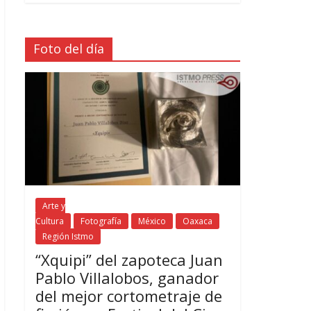
Foto del día
Arte y
Cultura
Fotografía
México
Oaxaca
Región Istmo
“Xquipi” del zapoteca Juan
Pablo Villalobos, ganador
del mejor cortometraje de