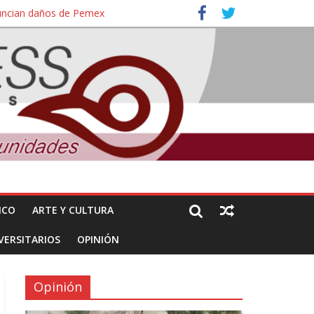
nuncian daños de Pemex
ales e intelectuales de su asesinato
ICO
ARTE Y CULTURA
VERSITARIOS
OPINIÓN
Opinión