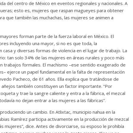
da del centro de México en eventos regionales y nacionales. A
iqueras; esto es, mujeres que raspan magueyes para obtener
ara que también las muchachas, las mujeres se animen a
mayores forman parte de la fuerza laboral en México. El
res incluyendo una mayor, si no es que toda, la
 casa y diversas formas de violencia en el lugar de trabajo. La
rio: tan solo 34% de las mujeres en áreas rurales y poco más
en trabajos formales. El machismo –ese sentido exagerado de
es– ejerce un papel fundamental en la falta de representación
evedo Pacheco, de 61 años. Ella explica que tratándose de
es añejos también constituyen un factor importante. “Por
ueta y trae la sangre caliente y entra a la fábrica, el mezcal
davía no dejan entrar a las mujeres a las fábricas”.
produciendo un cambio. En Atlixtac, municipio nahua en la
bias Ramírez participa activamente en la producción de mezcal
s mujeres”, dice. Antes de divorciarse, su esposo le prohibía