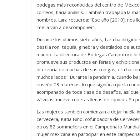
bodegas más reconocidas del centro de México.
correos, hacía análisis. También trabajaba la m
hombres. Lara recuerda: “Ese año [2010], nos lle
‘me la van a descomponer’”.
Durante los últimos siete años, Lara ha dirigi
destila ron, tequila, ginebra y destilados de a
mundo. La directora de Bodegas Campotoro lo ha
promueve sus productos en ferias y exhibiciones
diferencia de muchas de sus colegas, ella ha co
muchos lados”. Durante la pandemia, cuando baj
enseñó 23 materias, lo que significa que la conoc
acompañado de toda clase de desafíos, así que e
válvulas, mueve cubetas llenas de líquidos. Su p
Las mujeres también comienzan a dejar huella i
cervecera, Katia Niño, cofundadora de Cervecerí
otros 82 sommeliers en el Campeonato Mundial 
mujer mexicana en participar en este campeonato