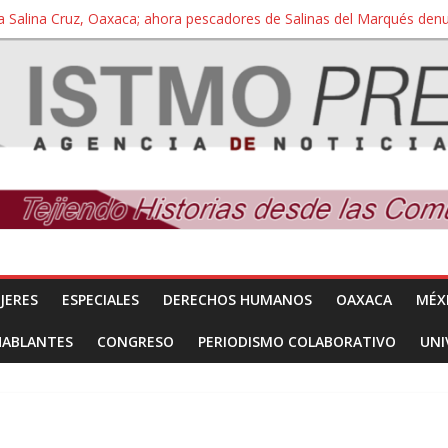
a Salina Cruz, Oaxaca; ahora pescadores de Salinas del Marqués de
iversidad Bienestar de Ixtepec, Oaxaca vuelve a las aulas tras amparo
 reúnen con titular de la SEGOB y exigen detener a los autores materi
nuevo despojo de su territorio para construir un parque eólico
 extracción ilegal de material pétreo de gravera Oyamel
JERES
ESPECIALES
DERECHOS HUMANOS
OAXACA
MÉX
HABLANTES
CONGRESO
PERIODISMO COLABORATIVO
UNI