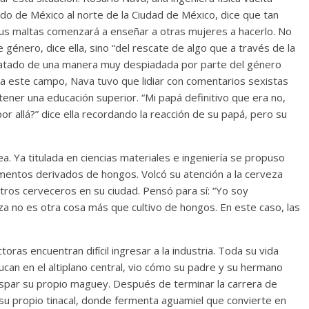
do de México al norte de la Ciudad de México, dice que tan
us maltas comenzará a enseñar a otras mujeres a hacerlo. No
 género, dice ella, sino “del rescate de algo que a través de la
rebatado de una manera muy despiadada por parte del género
ar a este campo, Nava tuvo que lidiar con comentarios sexistas
tener una educación superior. “Mi papá definitivo que era no,
r allá?” dice ella recordando la reacción de su papá, pero su
. Ya titulada en ciencias materiales e ingeniería se propuso
imentos derivados de hongos. Volcó su atención a la cerveza
ros cerveceros en su ciudad. Pensó para sí: “Yo soy
za no es otra cosa más que cultivo de hongos. En este caso, las
ras encuentran difícil ingresar a la industria. Toda su vida
ucan en el altiplano central, vio cómo su padre y su hermano
aspar su propio maguey. Después de terminar la carrera de
e su propio tinacal, donde fermenta aguamiel que convierte en