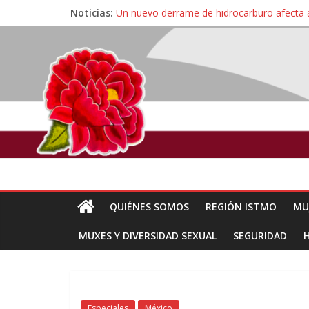
Noticias:
Un nuevo derrame de hidrocarburo afecta 
Ángel, el joven autista expulsado por la Un
Familiares de periodista Alejandro Leyva se
Alertan pescadores de Juchitán, Oaxaca de 
Pescadores y comuneros ikoots detienen la
QUIÉNES SOMOS
REGIÓN ISTMO
MU
MUXES Y DIVERSIDAD SEXUAL
SEGURIDAD
Especiales
México