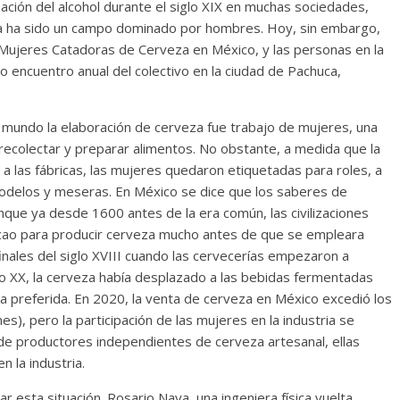
ización del alcohol durante el siglo XIX en muchas sociedades,
eza ha sido un campo dominado por hombres. Hoy, sin embargo,
l Mujeres Catadoras de Cerveza en México, y las personas en la
o encuentro anual del colectivo en la ciudad de Pachuca,
el mundo la elaboración de cerveza fue trabajo de mujeres, una
recolectar y preparar alimentos. No obstante, a medida que la
 las fábricas, las mujeres quedaron etiquetadas para roles, a
delos y meseras. En México se dice que los saberes de
que ya desde 1600 antes de la era común, las civilizaciones
cao para producir cerveza mucho antes de que se empleara
finales del siglo XVIII cuando las cervecerías empezaron a
lo XX, la cerveza había desplazado a las bebidas fermentadas
a preferida. En 2020, la venta de cerveza en México excedió los
s), pero la participación de las mujeres en la industria se
 de productores independientes de cerveza artesanal, ellas
la industria.
 esta situación. Rosario Nava, una ingeniera física vuelta