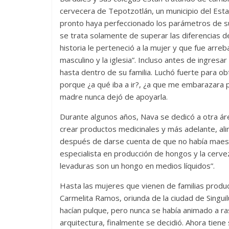
cervecera de Tepotzotlán, un municipio del Esta
pronto haya perfeccionado los parámetros de s
se trata solamente de superar las diferencias de
historia le perteneció a la mujer y que fue ar
masculino y la iglesia”. Incluso antes de ingres
hasta dentro de su familia. Luchó fuerte para ob
porque ¿a qué iba a ir?, ¿a que me embarazara po
madre nunca dejó de apoyarla.
Durante algunos años, Nava se dedicó a otra área
crear productos medicinales y más adelante, al
después de darse cuenta de que no había maest
especialista en producción de hongos y la cerve
levaduras son un hongo en medios líquidos”.
Hasta las mujeres que vienen de familias producto
Carmelita Ramos, oriunda de la ciudad de Singuil
hacían pulque, pero nunca se había animado a r
arquitectura, finalmente se decidió. Ahora tien