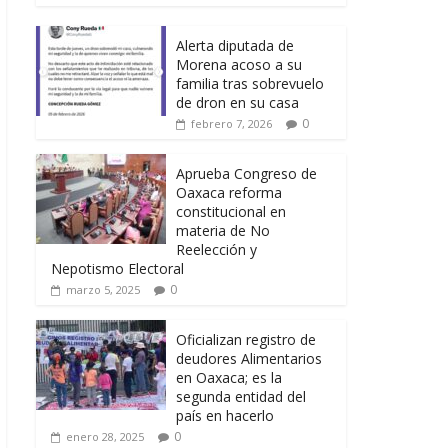
Alerta diputada de
Morena acoso a su
familia tras sobrevuelo
de dron en su casa
0
febrero 7, 2026
Aprueba Congreso de
Oaxaca reforma
constitucional en
materia de No
Reelección y
Nepotismo Electoral
0
marzo 5, 2025
Oficializan registro de
deudores Alimentarios
en Oaxaca; es la
segunda entidad del
país en hacerlo
0
enero 28, 2025