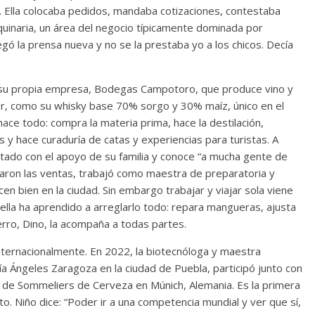
 Ella colocaba pedidos, mandaba cotizaciones, contestaba
aquinaria, un área del negocio típicamente dominada por
gó la prensa nueva y no se la prestaba yo a los chicos. Decía
do su propia empresa, Bodegas Campotoro, que produce vino y
utor, como su whisky base 70% sorgo y 30% maíz, único en el
ce todo: compra la materia prima, hace la destilación,
 y hace curaduría de catas y experiencias para turistas. A
ntado con el apoyo de su familia y conoce “a mucha gente de
aron las ventas, trabajó como maestra de preparatoria y
en bien en la ciudad. Sin embargo trabajar y viajar sola viene
lla ha aprendido a arreglarlo todo: repara mangueras, ajusta
erro, Dino, la acompaña a todas partes.
nternacionalmente. En 2022, la biotecnóloga y maestra
a Ángeles Zaragoza en la ciudad de Puebla, participó junto con
de Sommeliers de Cerveza en Múnich, Alemania. Es la primera
. Niño dice: “Poder ir a una competencia mundial y ver que sí,