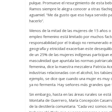
pulque. Promueve el resurgimiento de esta bebi
Ramos siempre le alegra conocer a otras tlach
aguamiel. “Me da gusto que eso haya servido p
hacerlo”.
Menos de la mitad de las mujeres de 15 años o 
empleo femenino está limitado por muchos facto
responsabilidad por el trabajo no remunerado en
geografía y etnicidad exacerban este desequilib
de un 25% de las mujeres indígenas participan 
masculinidad que apuntala las normas patriarcal
femenina, dice la maestra mezcalera Patricia Ac
industrias relacionadas con el alcohol, los tabú
ejemplo, se dice que cuando una mujer es muy coq
ya no fermenta. Hay señores más grandes que to
Sin embargo, hasta en las áreas rurales se está 
Montaña de Guerrero, María Concepción Casarru
de la destilería comunitaria. “Cada vez somos má