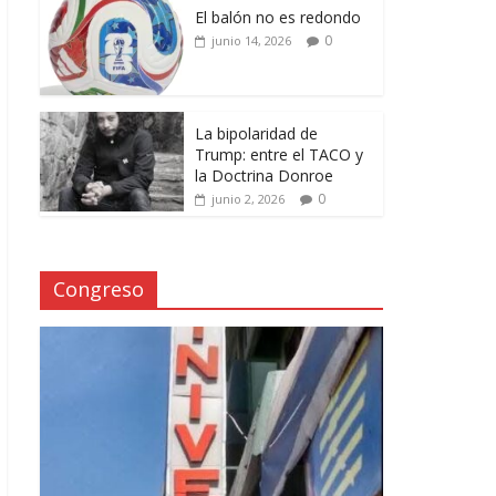
El balón no es redondo
0
junio 14, 2026
La bipolaridad de
Trump: entre el TACO y
la Doctrina Donroe
0
junio 2, 2026
Congreso