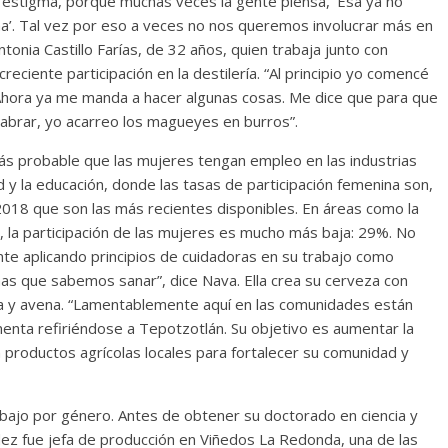
el estigma, porque muchas veces la gente piensa, ‘Esa ya no
a’. Tal vez por eso a veces no nos queremos involucrar más en
tonia Castillo Farías, de 32 años, quien trabaja junto con
eciente participación en la destilería. “Al principio yo comencé
Ahora ya me manda a hacer algunas cosas. Me dice que para que
labrar, yo acarreo los magueyes en burros”.
s probable que las mujeres tengan empleo en las industrias
 y la educación, donde las tasas de participación femenina son,
018 que son las más recientes disponibles. En áreas como la
o, la participación de las mujeres es mucho más baja: 29%. No
e aplicando principios de cuidadoras en su trabajo como
as que sabemos sanar”, dice Nava. Ella crea su cerveza con
ada y avena. “Lamentablemente aquí en las comunidades están
enta refiriéndose a Tepotzotlán. Su objetivo es aumentar la
n productos agrícolas locales para fortalecer su comunidad y
abajo por género. Antes de obtener su doctorado en ciencia y
dez fue jefa de producción en Viñedos La Redonda, una de las