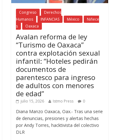
Congreso
Derechos
Humanos
INFANCIAS
México
Niñece
s
Oaxaca
Avalan reforma de ley
“Turismo de Oaxaca”
contra explotación sexual
infantil: “Hoteles pedirán
documentos de
parentesco para ingreso
de adultos con menores
de edad”
julio 15, 2026
Istmo Press
0
Diana Manzo Oaxaca, Oax.- Tras una serie
de denuncias, presiones y alertas hechas
por Andy Torres, hacktivista del colectivo
DLR