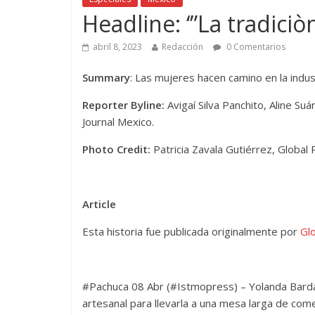
Headline: ‘”La tradici
abril 8, 2023
Redacción
0 Comentarios
Summary
: Las mujeres hacen camino en la indu
Reporter Byline:
Avigaí Silva Panchito, Aline Su
Journal Mexico.
Photo Credit:
Patricia Zavala Gutiérrez, Global 
Article
Esta historia fue publicada originalmente por
Glo
#Pachuca 08 Abr (#Istmopress) –
Yolanda Bard
artesanal para llevarla a una mesa larga de com