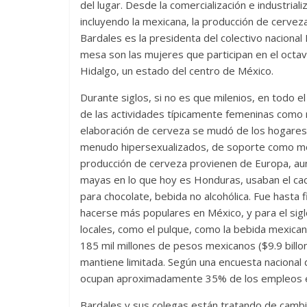
del lugar. Desde la comercialización e industrial
incluyendo la mexicana, la producción de cerv
Bardales es la presidenta del colectivo naciona
mesa son las mujeres que participan en el octav
Hidalgo, un estado del centro de México.
Durante siglos, si no es que milenios, en todo 
de las actividades típicamente femeninas como 
elaboración de cerveza se mudó de los hogares a
menudo hipersexualizados, de soporte como mo
producción de cerveza provienen de Europa, aun
mayas en lo que hoy es Honduras, usaban el ca
para chocolate, bebida no alcohólica. Fue hasta 
hacerse más populares en México, y para el sig
locales, como el pulque, como la bebida mexican
185 mil millones de pesos mexicanos ($9.9 billone
mantiene limitada. Según una encuesta nacional
ocupan aproximadamente 35% de los empleos en 
Bardales y sus colegas están tratando de cambiar