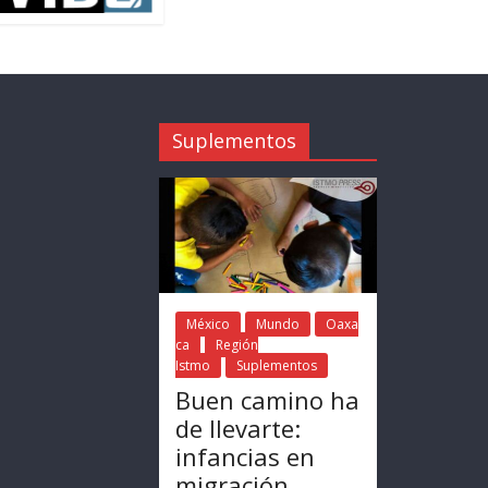
Suplementos
México
Mundo
Oaxa
ca
Región
Istmo
Suplementos
Buen camino ha
de llevarte:
infancias en
migración