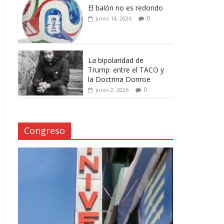
El balón no es redondo
0
junio 14, 2026
La bipolaridad de
Trump: entre el TACO y
la Doctrina Donroe
0
junio 2, 2026
Congreso