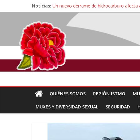
Noticias:
Un nuevo derrame de hidrocarburo afecta 
Ángel, el joven autista expulsado por la Un
Familiares de periodista Alejandro Leyva se
Alertan pescadores de Juchitán, Oaxaca de 
Pescadores y comuneros ikoots detienen la
QUIÉNES SOMOS
REGIÓN ISTMO
MU
MUXES Y DIVERSIDAD SEXUAL
SEGURIDAD