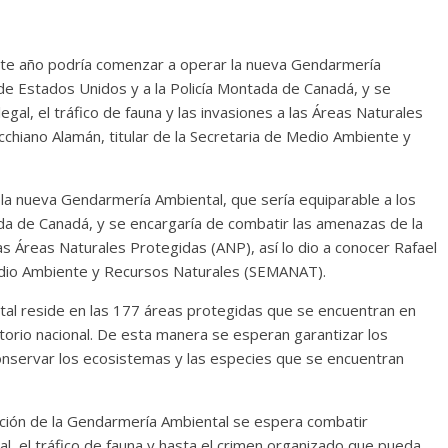
este año podría comenzar a operar la nueva Gendarmería
de Estados Unidos y a la Policía Montada de Canadá, y se
egal, el tráfico de fauna y las invasiones a las Áreas Naturales
cchiano Alamán, titular de la Secretaria de Medio Ambiente y
 la nueva Gendarmería Ambiental, que sería equiparable a los
da de Canadá, y se encargaría de combatir las amenazas de la
a las Áreas Naturales Protegidas (ANP), así lo dio a conocer Rafael
Medio Ambiente y Recursos Naturales (SEMANAT).
al reside en las 177 áreas protegidas que se encuentran en
itorio nacional. De esta manera se esperan garantizar los
onservar los ecosistemas y las especies que se encuentran
eación de la Gendarmería Ambiental se espera combatir
egal, el tráfico de fauna y hasta el crimen organizado que pueda