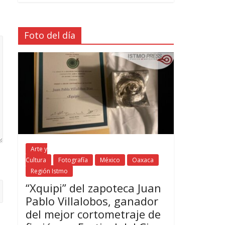
Foto del día
Arte y
Cultura
Fotografía
México
Oaxaca
Región Istmo
“Xquipi” del zapoteca Juan
Pablo Villalobos, ganador
del mejor cortometraje de