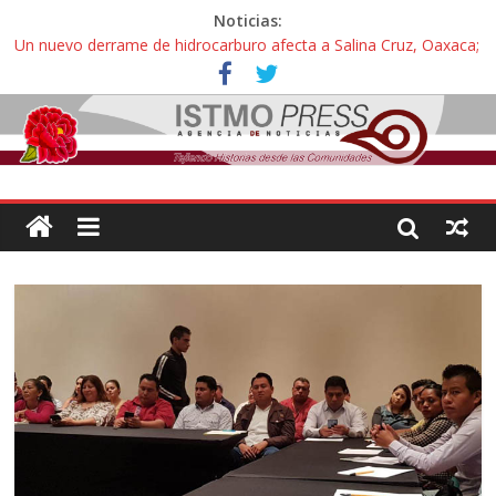
Noticias:
Un nuevo derrame de hidrocarburo afecta a Salina Cruz, Oaxaca;
ahora pescadores de Salinas del Marqués denuncian daños de
Pemex
Ángel, el joven autista expulsado por la Universidad Bienestar de
Ixtepec, Oaxaca vuelve a las aulas tras amparo
Familiares de periodista Alejandro Leyva se reúnen con titular de
la SEGOB y exigen detener a los autores materiales e
intelectuales de su asesinato
Alertan pescadores de Juchitán, Oaxaca de nuevo despojo de su
territorio para construir un parque eólico
Pescadores y comuneros ikoots detienen la extracción ilegal de
material pétreo de gravera Oyamel