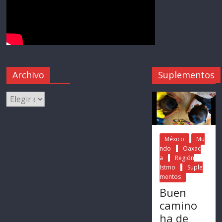
Archivo
Suplementos
México
Mu
ndo
Oaxac
a
Región
Istmo
Suple
mentos
Buen
camino
ha de