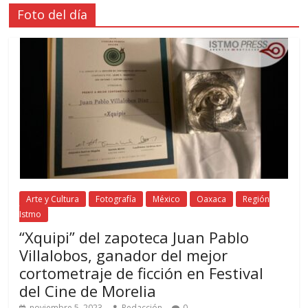
Foto del día
Arte y Cultura
Fotografía
México
Oaxaca
Región
Istmo
“Xquipi” del zapoteca Juan Pablo
Villalobos, ganador del mejor
cortometraje de ficción en Festival
del Cine de Morelia
noviembre 5, 2023
Redacción
0