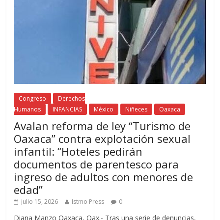
Congreso
Derechos
Humanos
INFANCIAS
México
Niñeces
Oaxaca
Avalan reforma de ley “Turismo de
Oaxaca” contra explotación sexual
infantil: “Hoteles pedirán
documentos de parentesco para
ingreso de adultos con menores de
edad”
julio 15, 2026
Istmo Press
0
Diana Manzo Oaxaca, Oax.- Tras una serie de denuncias,