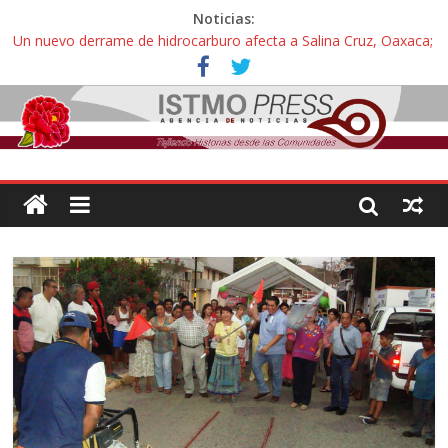
Noticias:
Un nuevo derrame de hidrocarburo afecta a Salina Cruz, Oaxaca;
ahora pescadores de Salinas del Marqués denuncian daños de
Pemex
Ángel, el joven autista expulsado por la Universidad Bienestar de
Ixtepec, Oaxaca vuelve a las aulas tras amparo
Familiares de periodista Alejandro Leyva se reúnen con titular de
la SEGOB y exigen detener a los autores materiales e
intelectuales de su asesinato
Alertan pescadores de Juchitán, Oaxaca de nuevo despojo de su
territorio para construir un parque eólico
Pescadores y comuneros ikoots detienen la extracción ilegal de
material pétreo de gravera Oyamel