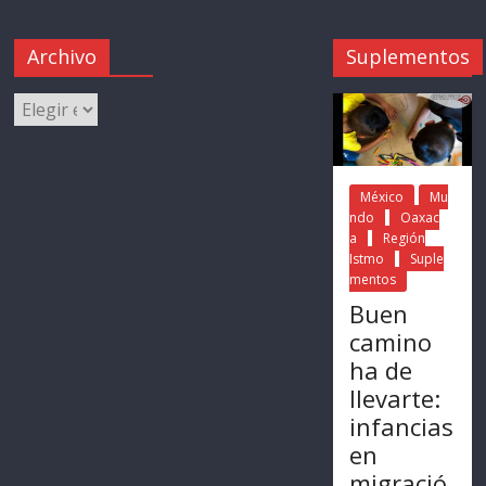
Archivo
Suplementos
México
Mu
ndo
Oaxac
a
Región
Istmo
Suple
mentos
Buen
camino
ha de
llevarte:
infancias
en
migració