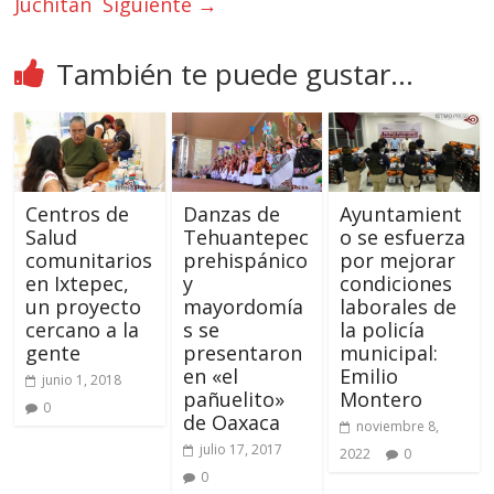
Juchitán
Siguiente →
También te puede gustar...
Centros de
Danzas de
Ayuntamient
Salud
Tehuantepec
o se esfuerza
comunitarios
prehispánico
por mejorar
en Ixtepec,
y
condiciones
un proyecto
mayordomía
laborales de
cercano a la
s se
la policía
gente
presentaron
municipal:
en «el
Emilio
junio 1, 2018
pañuelito»
Montero
0
de Oaxaca
noviembre 8,
julio 17, 2017
2022
0
0