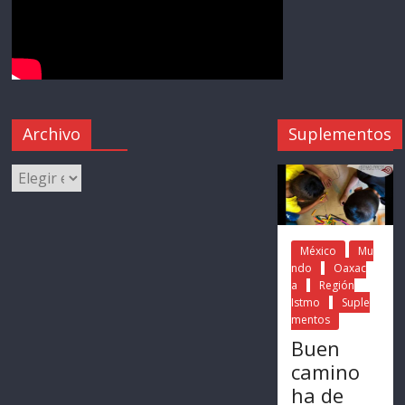
Archivo
Suplementos
México
Mu
ndo
Oaxac
a
Región
Istmo
Suple
mentos
Buen
camino
ha de