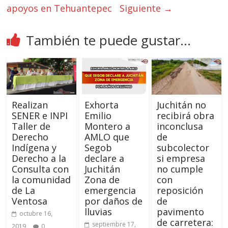
apoyos en Tehuantepec
Siguiente →
También te puede gustar...
Realizan
Exhorta
Juchitán no
SENER e INPI
Emilio
recibirá obra
Taller de
Montero a
inconclusa
Derecho
AMLO que
de
Indígena y
Segob
subcolector
Derecho a la
declare a
si empresa
Consulta con
Juchitán
no cumple
la comunidad
Zona de
con
de La
emergencia
reposición
Ventosa
por daños de
de
lluvias
pavimento
octubre 16,
de carretera:
septiembre 17,
2019
0