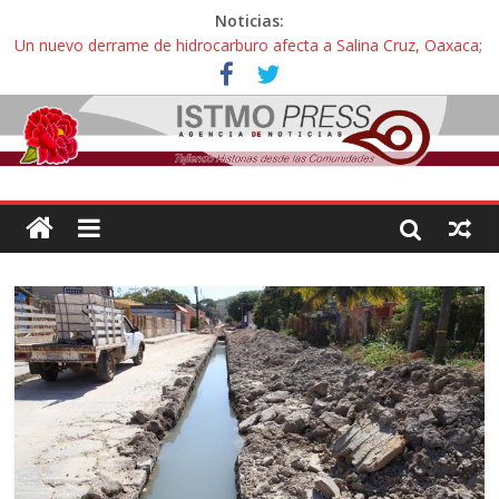
Noticias:
Un nuevo derrame de hidrocarburo afecta a Salina Cruz, Oaxaca;
ahora pescadores de Salinas del Marqués denuncian daños de
Pemex
Ángel, el joven autista expulsado por la Universidad Bienestar de
Ixtepec, Oaxaca vuelve a las aulas tras amparo
Familiares de periodista Alejandro Leyva se reúnen con titular de
la SEGOB y exigen detener a los autores materiales e
intelectuales de su asesinato
Alertan pescadores de Juchitán, Oaxaca de nuevo despojo de su
territorio para construir un parque eólico
Pescadores y comuneros ikoots detienen la extracción ilegal de
material pétreo de gravera Oyamel