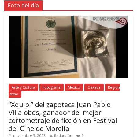
Foto del día
Arte y Cultura
Fotografía
México
Oaxaca
Región
Istmo
“Xquipi” del zapoteca Juan Pablo
Villalobos, ganador del mejor
cortometraje de ficción en Festival
del Cine de Morelia
noviembre 5, 2023
Redacción
0