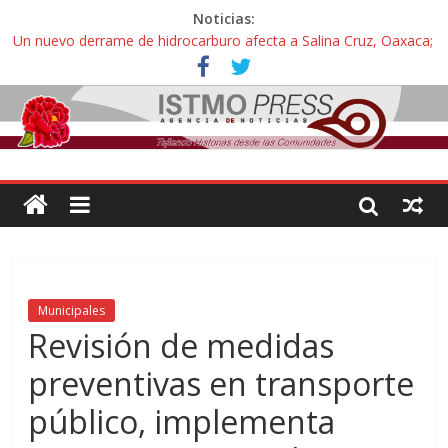
Noticias:
Un nuevo derrame de hidrocarburo afecta a Salina Cruz, Oaxaca;
ahora pescadores de Salinas del Marqués denuncian daños de
Pemex
Ángel, el joven autista expulsado por la Universidad Bienestar de
Ixtepec, Oaxaca vuelve a las aulas tras amparo
Familiares de periodista Alejandro Leyva se reúnen con titular de
la SEGOB y exigen detener a los autores materiales e
intelectuales de su asesinato
Alertan pescadores de Juchitán, Oaxaca de nuevo despojo de su
territorio para construir un parque eólico
Pescadores y comuneros ikoots detienen la extracción ilegal de
material pétreo de gravera Oyamel
Municipales
Revisión de medidas
preventivas en transporte
público, implementa