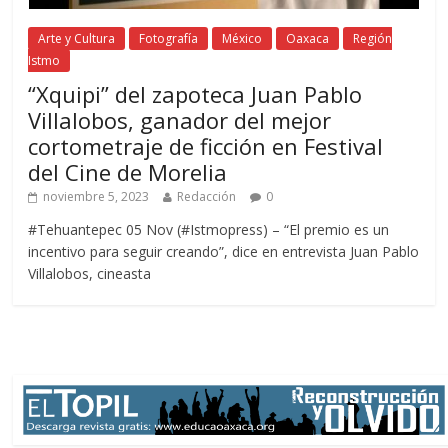
Arte y Cultura
Fotografía
México
Oaxaca
Región
Istmo
“Xquipi” del zapoteca Juan Pablo
Villalobos, ganador del mejor
cortometraje de ficción en Festival
del Cine de Morelia
noviembre 5, 2023
Redacción
0
#Tehuantepec 05 Nov (#Istmopress) – “El premio es un
incentivo para seguir creando”, dice en entrevista Juan Pablo
Villalobos, cineasta