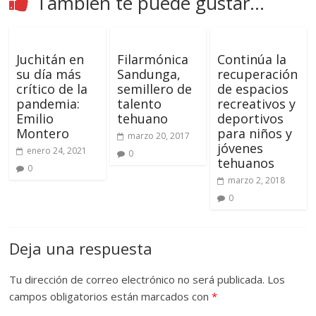
También te puede gustar...
Juchitán en
Filarmónica
Continúa la
su día más
Sandunga,
recuperación
crítico de la
semillero de
de espacios
pandemia:
talento
recreativos y
Emilio
tehuano
deportivos
Montero
para niños y
marzo 20, 2017
jóvenes
enero 24, 2021
0
tehuanos
0
marzo 2, 2018
0
Deja una respuesta
Tu dirección de correo electrónico no será publicada.
Los
campos obligatorios están marcados con
*