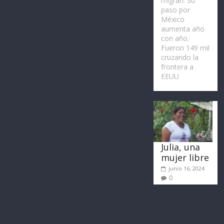
migran. Su
paso por
México
aumenta año
con año.
Fueron 149 mil
cruzando la
frontera a
EEUU
Julia, una
mujer libre
junio 16, 2024
0