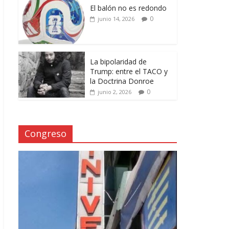
El balón no es redondo
0
junio 14, 2026
La bipolaridad de
Trump: entre el TACO y
la Doctrina Donroe
0
junio 2, 2026
Congreso