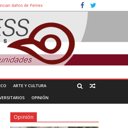
nuncian daños de Pemex
ales e intelectuales de su asesinato
ICO
ARTE Y CULTURA
VERSITARIOS
OPINIÓN
Opinión