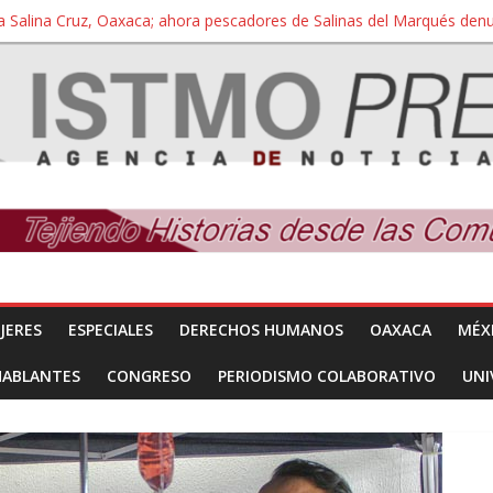
a Salina Cruz, Oaxaca; ahora pescadores de Salinas del Marqués de
iversidad Bienestar de Ixtepec, Oaxaca vuelve a las aulas tras amparo
 reúnen con titular de la SEGOB y exigen detener a los autores materi
nuevo despojo de su territorio para construir un parque eólico
 extracción ilegal de material pétreo de gravera Oyamel
JERES
ESPECIALES
DERECHOS HUMANOS
OAXACA
MÉX
HABLANTES
CONGRESO
PERIODISMO COLABORATIVO
UNI