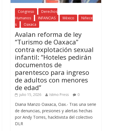
Congreso
Derechos
Humanos
INFANCIAS
México
Niñece
s
Oaxaca
Avalan reforma de ley
“Turismo de Oaxaca”
contra explotación sexual
infantil: “Hoteles pedirán
documentos de
parentesco para ingreso
de adultos con menores
de edad”
julio 15, 2026
Istmo Press
0
Diana Manzo Oaxaca, Oax.- Tras una serie
de denuncias, presiones y alertas hechas
por Andy Torres, hacktivista del colectivo
DLR