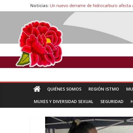
Noticias:
Un nuevo derrame de hidrocarburo afecta 
Ángel, el joven autista expulsado por la Un
Familiares de periodista Alejandro Leyva se
Alertan pescadores de Juchitán, Oaxaca de 
Pescadores y comuneros ikoots detienen la
QUIÉNES SOMOS
REGIÓN ISTMO
MU
MUXES Y DIVERSIDAD SEXUAL
SEGURIDAD