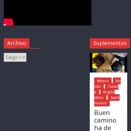
Archivo
Suplementos
México
Mu
ndo
Oaxac
a
Región
Istmo
Suple
mentos
Buen
camino
ha de