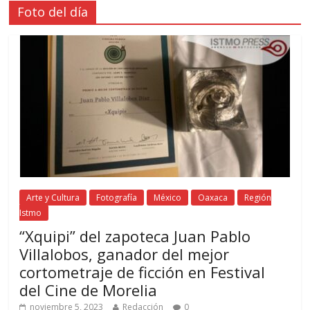
Foto del día
Arte y Cultura
Fotografía
México
Oaxaca
Región
Istmo
“Xquipi” del zapoteca Juan Pablo
Villalobos, ganador del mejor
cortometraje de ficción en Festival
del Cine de Morelia
noviembre 5, 2023
Redacción
0