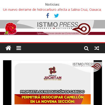
Noticias:
Un nuevo derrame de hidrocarburo afecta a Salina Cruz, Oaxaca;
ahora pescadores de Salinas del Marqués denuncian daños de
Pemex
Ángel, el joven autista expulsado por la Universidad Bienestar de
Ixtepec, Oaxaca vuelve a las aulas tras amparo
Familiares de periodista Alejandro Leyva se reúnen con titular de
la SEGOB y exigen detener a los autores materiales e
intelectuales de su asesinato
Alertan pescadores de Juchitán, Oaxaca de nuevo despojo de su
territorio para construir un parque eólico
Pescadores y comuneros ikoots detienen la extracción ilegal de
material pétreo de gravera Oyamel