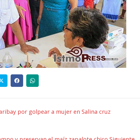
ribay por golpear a mujer en Salina cruz
ampo y preservan el maíz zapalote chico
Siguiente 