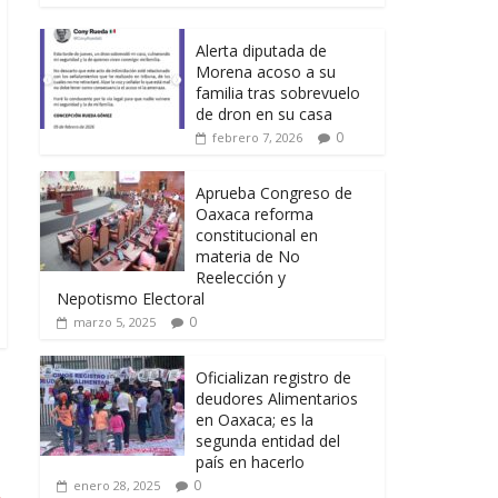
Alerta diputada de
Morena acoso a su
familia tras sobrevuelo
de dron en su casa
0
febrero 7, 2026
Aprueba Congreso de
Oaxaca reforma
constitucional en
materia de No
Reelección y
Nepotismo Electoral
0
marzo 5, 2025
Oficializan registro de
deudores Alimentarios
en Oaxaca; es la
segunda entidad del
país en hacerlo
0
enero 28, 2025
→