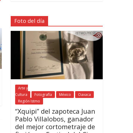
Foto del día
Arte y
Cultura
Fotografía
México
Oaxaca
Región Istmo
“Xquipi” del zapoteca Juan
Pablo Villalobos, ganador
del mejor cortometraje de