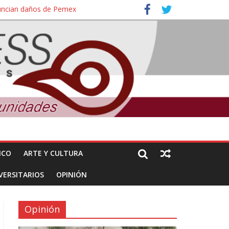
nuncian daños de Pemex
ales e intelectuales de su asesinato
ICO
ARTE Y CULTURA
VERSITARIOS
OPINIÓN
Opinión