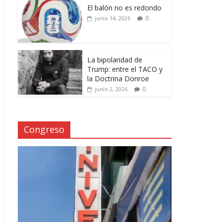
El balón no es redondo
0
junio 14, 2026
La bipolaridad de
Trump: entre el TACO y
la Doctrina Donroe
0
junio 2, 2026
Congreso