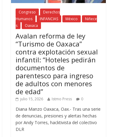
Congreso
Derechos
Humanos
INFANCIAS
México
Niñece
s
Oaxaca
Avalan reforma de ley
“Turismo de Oaxaca”
contra explotación sexual
infantil: “Hoteles pedirán
documentos de
parentesco para ingreso
de adultos con menores
de edad”
julio 15, 2026
Istmo Press
0
Diana Manzo Oaxaca, Oax.- Tras una serie
de denuncias, presiones y alertas hechas
por Andy Torres, hacktivista del colectivo
DLR