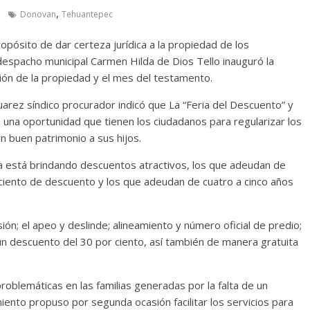
,
Donovan
Tehuantepec
pósito de dar certeza jurídica a la propiedad de los
espacho municipal Carmen Hilda de Dios Tello inauguró la
ión de la propiedad y el mes del testamento.
uarez síndico procurador indicó que La “Feria del Descuento” y
una oportunidad que tienen los ciudadanos para regularizar los
 buen patrimonio a sus hijos.
ia está brindando descuentos atractivos, los que adeudan de
r ciento de descuento y los que adeudan de cuatro a cinco años
ión; el apeo y deslinde; alineamiento y número oficial de predio;
un descuento del 30 por ciento, así también de manera gratuita
roblemáticas en las familias generadas por la falta de un
ento propuso por segunda ocasión facilitar los servicios para