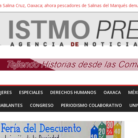
a Salina Cruz, Oaxaca; ahora pescadores de Salinas del Marqués de
iversidad Bienestar de Ixtepec, Oaxaca vuelve a las aulas tras amparo
 reúnen con titular de la SEGOB y exigen detener a los autores materi
nuevo despojo de su territorio para construir un parque eólico
 extracción ilegal de material pétreo de gravera Oyamel
JERES
ESPECIALES
DERECHOS HUMANOS
OAXACA
MÉX
HABLANTES
CONGRESO
PERIODISMO COLABORATIVO
UNI