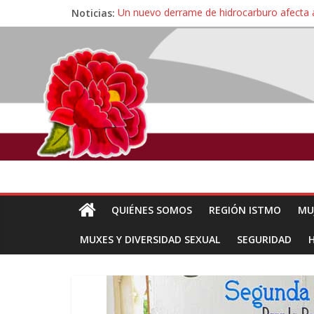
Noticias:
Un nuevo derrame de hidrocarburo afecta 
Ángel, el joven autista expulsado por la Un
Familiares de periodista Alejandro Leyva se
Alertan pescadores de Juchitán, Oaxaca de 
Pescadores y comuneros ikoots detienen la
QUIÉNES SOMOS
REGIÓN ISTMO
MU
MUXES Y DIVERSIDAD SEXUAL
SEGURIDAD