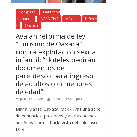
Congreso
Derechos
Humanos
INFANCIAS
México
Niñece
s
Oaxaca
Avalan reforma de ley
“Turismo de Oaxaca”
contra explotación sexual
infantil: “Hoteles pedirán
documentos de
parentesco para ingreso
de adultos con menores
de edad”
julio 15, 2026
Istmo Press
0
Diana Manzo Oaxaca, Oax.- Tras una serie
de denuncias, presiones y alertas hechas
por Andy Torres, hacktivista del colectivo
DLR