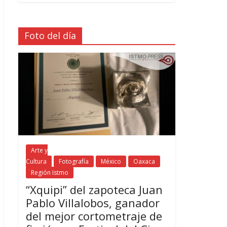
Foto del día
Arte y
Cultura
Fotografía
México
Oaxaca
Región Istmo
“Xquipi” del zapoteca Juan
Pablo Villalobos, ganador
del mejor cortometraje de