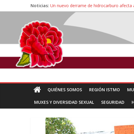
Noticias:
Un nuevo derrame de hidrocarburo afecta 
Ángel, el joven autista expulsado por la Un
Familiares de periodista Alejandro Leyva se
Alertan pescadores de Juchitán, Oaxaca de 
Pescadores y comuneros ikoots detienen la
QUIÉNES SOMOS
REGIÓN ISTMO
MU
MUXES Y DIVERSIDAD SEXUAL
SEGURIDAD