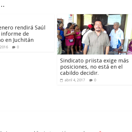
..
 enero rendirá Saúl
 informe de
o en Juchitán
 2016
0
Sindicato priista exige más
posiciones, no está en el
cabildo decidir.
abril 4, 2017
0