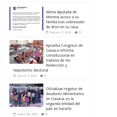
Alerta diputada de
Morena acoso a su
familia tras sobrevuelo
de dron en su casa
0
febrero 7, 2026
Aprueba Congreso de
Oaxaca reforma
constitucional en
materia de No
Reelección y
Nepotismo Electoral
0
marzo 5, 2025
Oficializan registro de
deudores Alimentarios
en Oaxaca; es la
segunda entidad del
país en hacerlo
0
enero 28, 2025