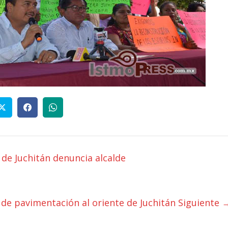
 de Juchitán denuncia alcalde
 de pavimentación al oriente de Juchitán
Siguiente 