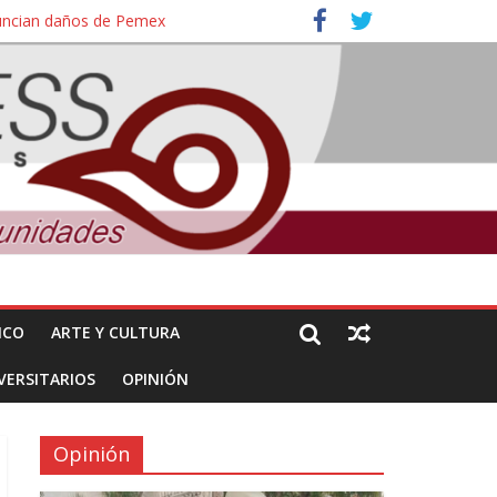
nuncian daños de Pemex
ales e intelectuales de su asesinato
ICO
ARTE Y CULTURA
VERSITARIOS
OPINIÓN
Opinión