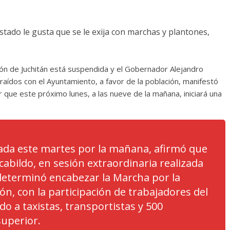
stado le gusta que se le exija con marchas y plantones,
ión de Juchitán está suspendida y el Gobernador Alejandro
ídos con el Ayuntamiento, a favor de la población, manifestó
r que este próximo lunes, a las nueve de la mañana, iniciará una
zada este martes por la mañana, afirmó que
abildo, en sesión extraordinaria realizada
 determinó encabezar la Marcha por la
ón, con la participación de trabajadores del
 a taxistas, transportistas y 500
superior.