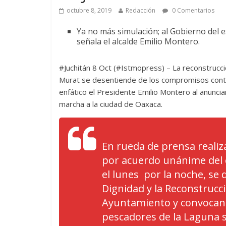
octubre 8, 2019
Redacción
0 Comentarios
Ya no más simulación; al Gobierno del e
señala el alcalde Emilio Montero.
#Juchitán 8 Oct (#Istmopress) – La reconstrucc
Murat se desentiende de los compromisos contra
enfático el Presidente Emilio Montero al anuncia
marcha a la ciudad de Oaxaca.
En rueda de prensa reali
por acuerdo unánime del c
el lunes por la noche, se
Dignidad y la Reconstrucci
Ayuntamiento y convocando
pescadores de la Laguna 