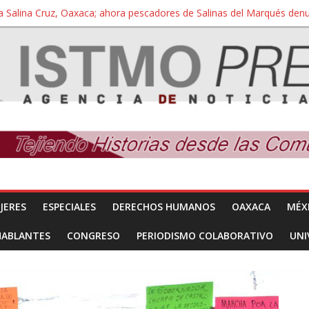
a Salina Cruz, Oaxaca; ahora pescadores de Salinas del Marqués de
iversidad Bienestar de Ixtepec, Oaxaca vuelve a las aulas tras amparo
 reúnen con titular de la SEGOB y exigen detener a los autores materi
nuevo despojo de su territorio para construir un parque eólico
 extracción ilegal de material pétreo de gravera Oyamel
JERES
ESPECIALES
DERECHOS HUMANOS
OAXACA
MÉX
HABLANTES
CONGRESO
PERIODISMO COLABORATIVO
UNI