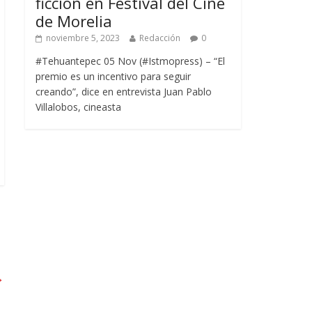
ficción en Festival del Cine
de Morelia
noviembre 5, 2023
Redacción
0
#Tehuantepec 05 Nov (#Istmopress) – “El
premio es un incentivo para seguir
creando”, dice en entrevista Juan Pablo
Villalobos, cineasta
→