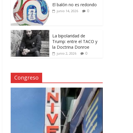
El balón no es redondo
0
junio 14, 2026
La bipolaridad de
Trump: entre el TACO y
la Doctrina Donroe
0
junio 2, 2026
Congreso