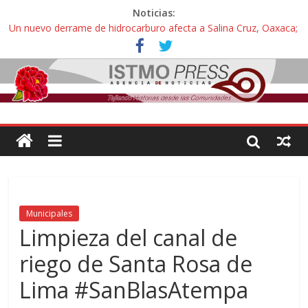
Noticias:
Un nuevo derrame de hidrocarburo afecta a Salina Cruz, Oaxaca;
ahora pescadores de Salinas del Marqués denuncian daños de
Pemex
Ángel, el joven autista expulsado por la Universidad Bienestar de
Ixtepec, Oaxaca vuelve a las aulas tras amparo
Familiares de periodista Alejandro Leyva se reúnen con titular de
la SEGOB y exigen detener a los autores materiales e
intelectuales de su asesinato
Alertan pescadores de Juchitán, Oaxaca de nuevo despojo de su
territorio para construir un parque eólico
Pescadores y comuneros ikoots detienen la extracción ilegal de
material pétreo de gravera Oyamel
Municipales
Limpieza del canal de
riego de Santa Rosa de
Lima #SanBlasAtempa