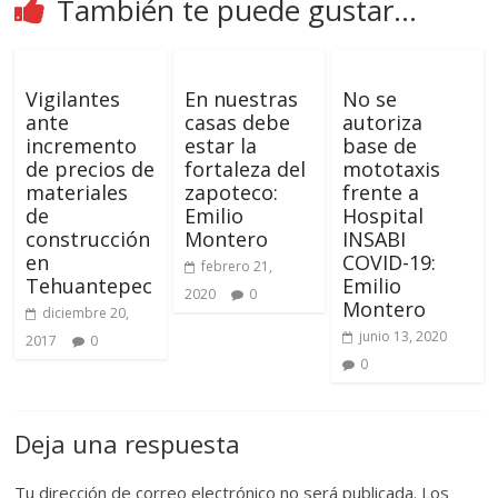
También te puede gustar...
Vigilantes
En nuestras
No se
ante
casas debe
autoriza
incremento
estar la
base de
de precios de
fortaleza del
mototaxis
materiales
zapoteco:
frente a
de
Emilio
Hospital
construcción
Montero
INSABI
en
COVID-19:
febrero 21,
Tehuantepec
Emilio
2020
0
Montero
diciembre 20,
junio 13, 2020
2017
0
0
Deja una respuesta
Tu dirección de correo electrónico no será publicada.
Los