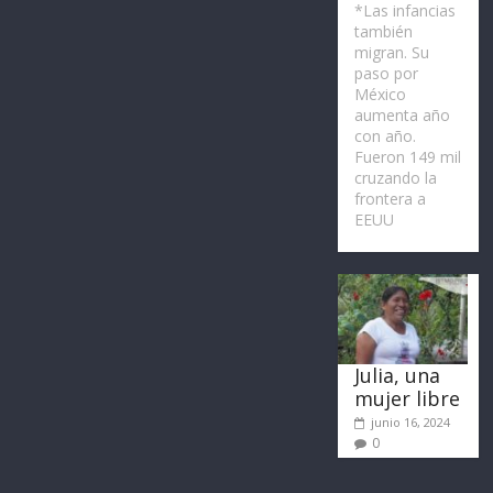
*Las infancias
también
migran. Su
paso por
México
aumenta año
con año.
Fueron 149 mil
cruzando la
frontera a
EEUU
Julia, una
mujer libre
junio 16, 2024
0