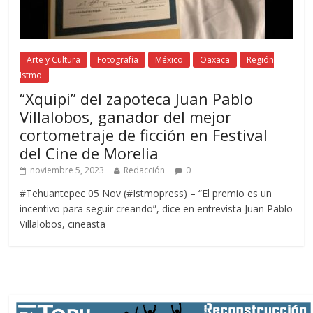
Arte y Cultura
Fotografía
México
Oaxaca
Región
Istmo
“Xquipi” del zapoteca Juan Pablo
Villalobos, ganador del mejor
cortometraje de ficción en Festival
del Cine de Morelia
noviembre 5, 2023
Redacción
0
#Tehuantepec 05 Nov (#Istmopress) – “El premio es un
incentivo para seguir creando”, dice en entrevista Juan Pablo
Villalobos, cineasta