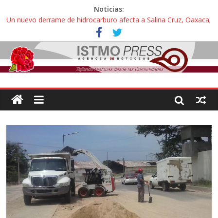
Noticias:
Un nuevo derrame de hidrocarburo afecta a Salina Cruz, Oaxaca;
ahora pescadores de Salinas del Marqués denuncian daños de
Pemex
Ángel, el joven autista expulsado por la Universidad Bienestar de
Ixtepec, Oaxaca vuelve a las aulas tras amparo
Familiares de periodista Alejandro Leyva se reúnen con titular de
la SEGOB y exigen detener a los autores materiales e
intelectuales de su asesinato
Alertan pescadores de Juchitán, Oaxaca de nuevo despojo de su
territorio para construir un parque eólico
Pescadores y comuneros ikoots detienen la extracción ilegal de
material pétreo de gravera Oyamel