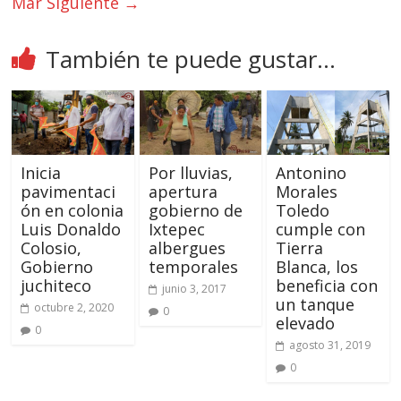
Mar
Siguiente →
También te puede gustar...
Inicia
Por lluvias,
Antonino
pavimentaci
apertura
Morales
ón en colonia
gobierno de
Toledo
Luis Donaldo
Ixtepec
cumple con
Colosio,
albergues
Tierra
Gobierno
temporales
Blanca, los
juchiteco
beneficia con
junio 3, 2017
un tanque
octubre 2, 2020
0
elevado
0
agosto 31, 2019
0