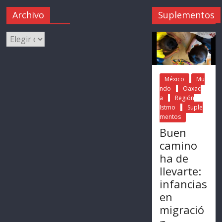
Archivo
Suplementos
México
Mu
ndo
Oaxac
a
Región
Istmo
Suple
mentos
Buen
camino
ha de
llevarte:
infancias
en
migració